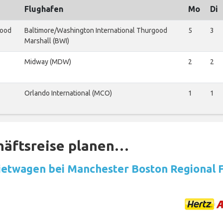
Flughafen
Mo
Di
good
Baltimore/Washington International Thurgood
5
3
Marshall (BWI)
Midway (MDW)
2
2
Orlando International (MCO)
1
1
häftsreise planen…
etwagen bei Manchester Boston Regional 