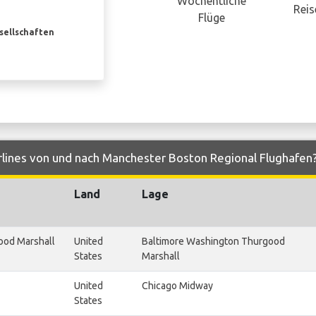
Wöchentliche
Reis
Flüge
esellschaften
rlines von und nach Manchester Boston Regional Flughafen
Land
Lage
ood Marshall
United
Baltimore Washington Thurgood
States
Marshall
United
Chicago Midway
States