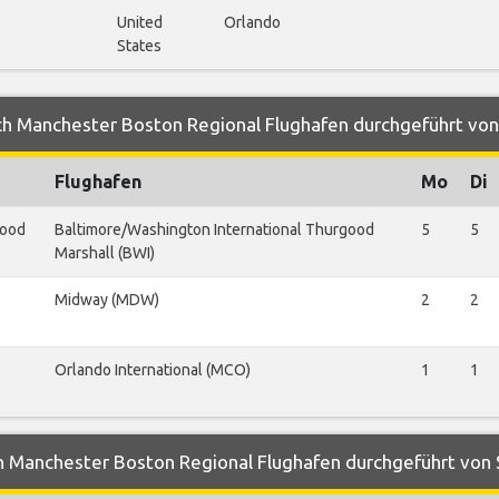
United
Orlando
States
ch Manchester Boston Regional Flughafen durchgeführt von
Flughafen
Mo
Di
good
Baltimore/Washington International Thurgood
5
5
Marshall (BWI)
Midway (MDW)
2
2
Orlando International (MCO)
1
1
n Manchester Boston Regional Flughafen durchgeführt von 