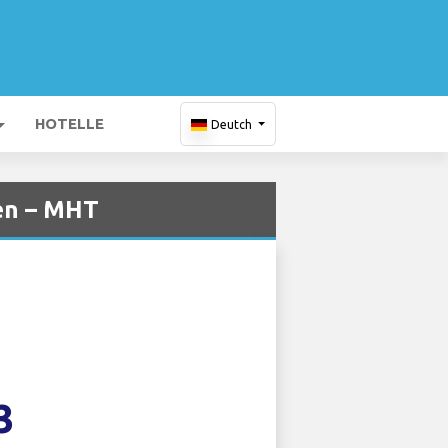
HOTELLE
Deutch
en – MHT
3