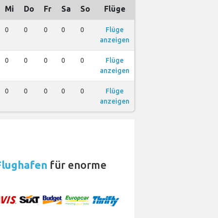
Mi
Do
Fr
Sa
So
Flüge
0
0
0
0
0
Flüge
anzeigen
0
0
0
0
0
Flüge
anzeigen
0
0
0
0
0
Flüge
anzeigen
Flughafen
für enorme