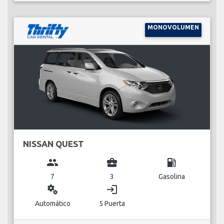
MONOVOLUMEN
NISSAN QUEST
group
business_center
local_gas_station
7
3
Gasolina
miscellaneous_services
login
Automático
5 Puerta