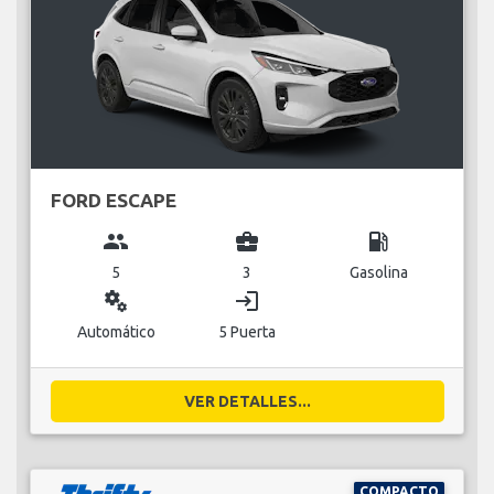
FORD ESCAPE
group
business_center
local_gas_station
5
3
Gasolina
miscellaneous_services
login
Automático
5 Puerta
VER DETALLES...
COMPACTO