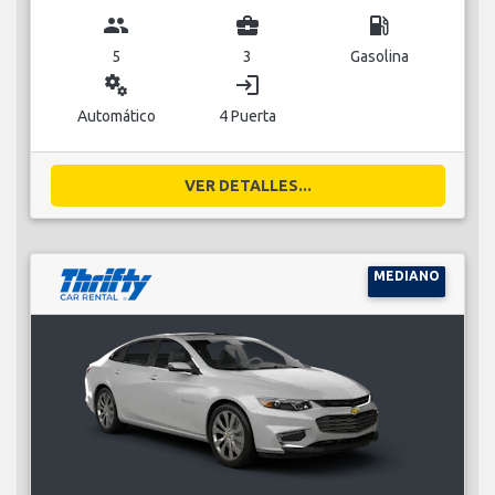
group
business_center
local_gas_station
5
3
Gasolina
miscellaneous_services
login
Automático
4 Puerta
VER DETALLES...
MEDIANO