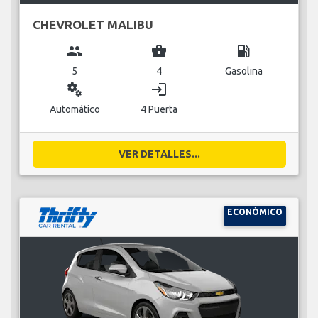
CHEVROLET MALIBU
group
business_center
local_gas_station
5
4
Gasolina
miscellaneous_services
login
Automático
4 Puerta
VER DETALLES...
ECONÓMICO