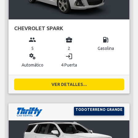
CHEVROLET SPARK
group
business_center
local_gas_station
5
2
Gasolina
miscellaneous_services
login
Automático
4 Puerta
VER DETALLES...
TODOTERRENO GRANDE