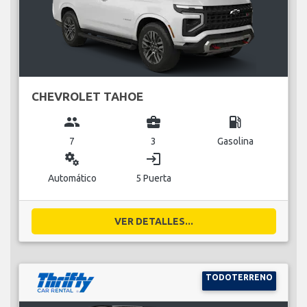
CHEVROLET TAHOE
group
business_center
local_gas_station
7
3
Gasolina
miscellaneous_services
login
Automático
5 Puerta
VER DETALLES...
TODOTERRENO