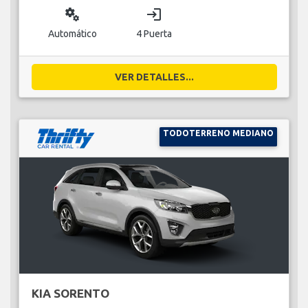
miscellaneous_services
login
Automático
4 Puerta
VER DETALLES...
TODOTERRENO MEDIANO
KIA SORENTO