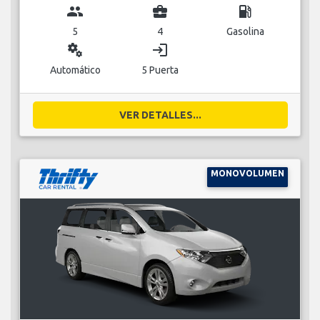
group
business_center
local_gas_station
5
4
Gasolina
miscellaneous_services
login
Automático
5 Puerta
VER DETALLES...
MONOVOLUMEN