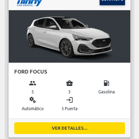
FORD FOCUS
group
business_center
local_gas_station
5
3
Gasolina
miscellaneous_services
login
Automático
5 Puerta
VER DETALLES...