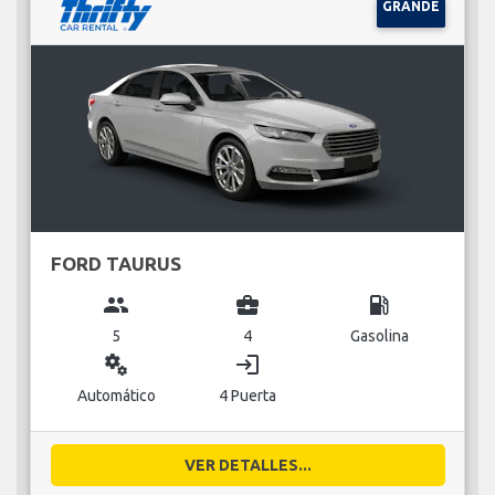
GRANDE
FORD TAURUS
group
business_center
local_gas_station
5
4
Gasolina
miscellaneous_services
login
Automático
4 Puerta
VER DETALLES...