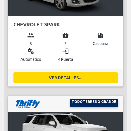
CHEVROLET SPARK
group
business_center
local_gas_station
5
2
Gasolina
miscellaneous_services
login
Automático
4 Puerta
VER DETALLES...
TODOTERRENO GRANDE