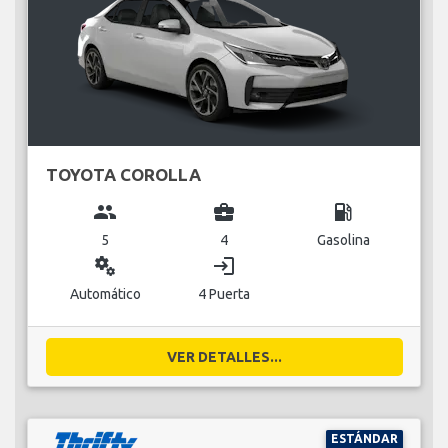
TOYOTA COROLLA
group
business_center
local_gas_station
5
4
Gasolina
miscellaneous_services
login
Automático
4 Puerta
VER DETALLES...
ESTÁNDAR