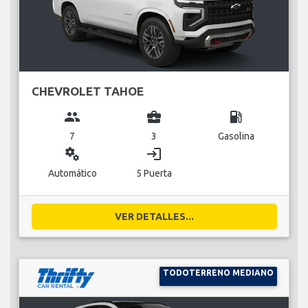
CHEVROLET TAHOE
group
business_center
local_gas_station
7
3
Gasolina
miscellaneous_services
login
Automático
5 Puerta
VER DETALLES...
TODOTERRENO MEDIANO