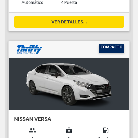
Automático
4 Puerta
VER DETALLES...
COMPACTO
NISSAN VERSA
group
business_center
local_gas_station