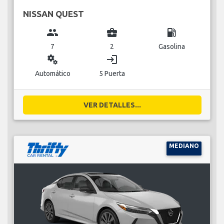
NISSAN QUEST
group
business_center
local_gas_station
7
2
Gasolina
miscellaneous_services
login
Automático
5 Puerta
VER DETALLES...
MEDIANO