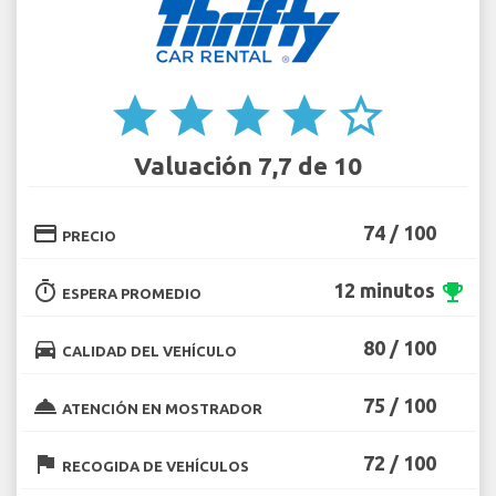
star
star
star
star
star_border
Valuación 7,7 de 10
credit_card
74 / 100
PRECIO
timer
12 minutos
emoji_events
ESPERA PROMEDIO
directions_car
80 / 100
CALIDAD DEL VEHÍCULO
room_service
75 / 100
ATENCIÓN EN MOSTRADOR
flag
72 / 100
RECOGIDA DE VEHÍCULOS