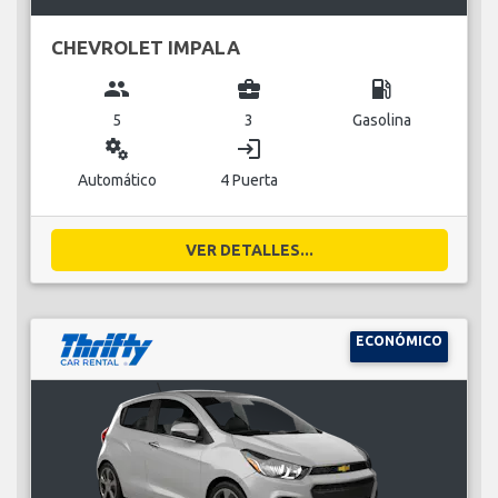
CHEVROLET IMPALA
group
business_center
local_gas_station
5
3
Gasolina
miscellaneous_services
login
Automático
4 Puerta
VER DETALLES...
ECONÓMICO