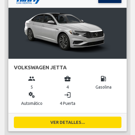
VOLKSWAGEN JETTA
group
business_center
local_gas_station
5
4
Gasolina
miscellaneous_services
login
Automático
4 Puerta
VER DETALLES...