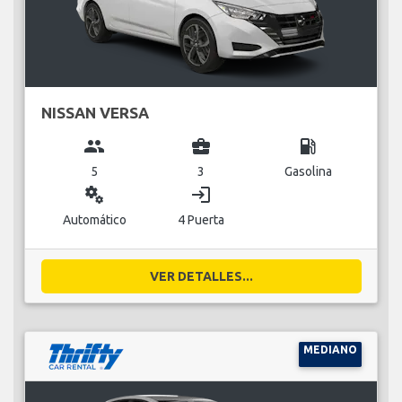
NISSAN VERSA
group
business_center
local_gas_station
5
3
Gasolina
miscellaneous_services
login
Automático
4 Puerta
VER DETALLES...
MEDIANO