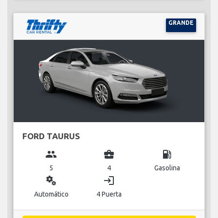
GRANDE
FORD TAURUS
group
business_center
local_gas_station
5
4
Gasolina
miscellaneous_services
login
Automático
4 Puerta