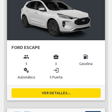
FORD ESCAPE
group
business_center
local_gas_station
5
3
Gasolina
miscellaneous_services
login
Automático
5 Puerta
VER DETALLES...