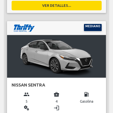
VER DETALLES...
MEDIANO
NISSAN SENTRA
group
business_center
local_gas_station
5
4
Gasolina
miscellaneous_services
login