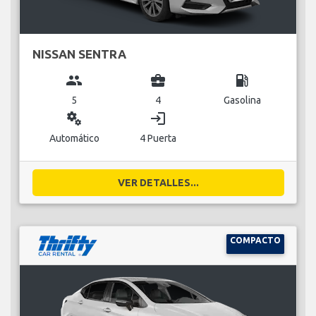
NISSAN SENTRA
group
business_center
local_gas_station
5
4
Gasolina
miscellaneous_services
login
Automático
4 Puerta
VER DETALLES...
COMPACTO