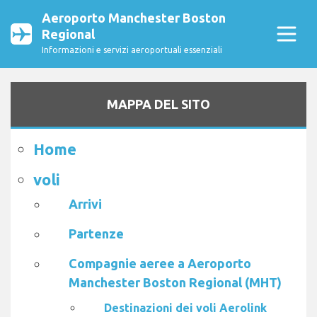
Aeroporto Manchester Boston
Regional
Informazioni e servizi aeroportuali essenziali
MAPPA DEL SITO
Home
voli
Arrivi
Partenze
Compagnie aeree a Aeroporto
Manchester Boston Regional (MHT)
Destinazioni dei voli Aerolink