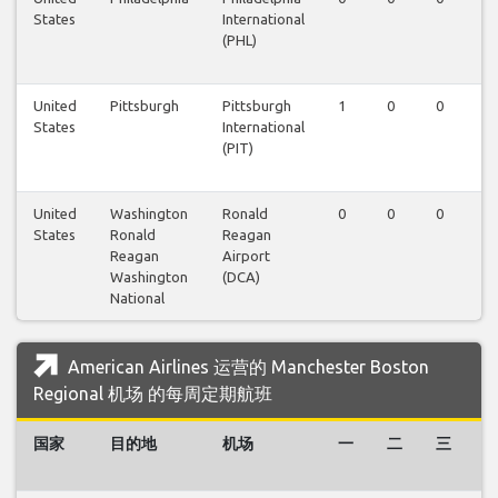
States
International
(PHL)
United
Pittsburgh
Pittsburgh
1
0
0
0
States
International
(PIT)
United
Washington
Ronald
0
0
0
0
States
Ronald
Reagan
Reagan
Airport
Washington
(DCA)
National
American Airlines 运营的 Manchester Boston
Regional 机场 的每周定期航班
国家
目的地
机场
一
二
三