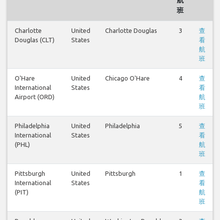
班
Charlotte
United
Charlotte Douglas
3
查
Douglas (CLT)
States
看
航
班
O'Hare
United
Chicago O'Hare
4
查
International
States
看
Airport (ORD)
航
班
Philadelphia
United
Philadelphia
5
查
International
States
看
(PHL)
航
班
Pittsburgh
United
Pittsburgh
1
查
International
States
看
(PIT)
航
班