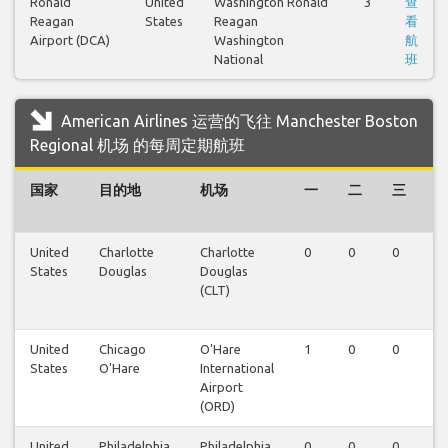
Ronald
United
Washington Ronald
3
查
Reagan
States
Reagan
看
Airport (DCA)
Washington
航
National
班
American Airlines 运营的飞往 Manchester Boston
Regional 机场 的每周定期航班
国家
目的地
机场
一
二
三
United
Charlotte
Charlotte
0
0
0
0
States
Douglas
Douglas
(CLT)
United
Chicago
O'Hare
1
0
0
0
States
O'Hare
International
Airport
(ORD)
United
Philadelphia
Philadelphia
0
0
0
0