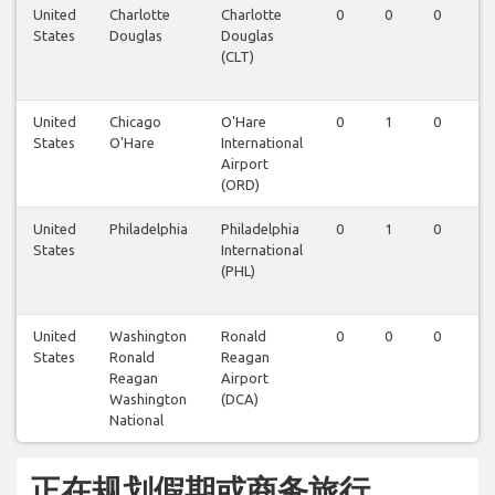
United
Charlotte
Charlotte
0
0
0
0
States
Douglas
Douglas
(CLT)
United
Chicago
O'Hare
0
1
0
0
States
O'Hare
International
Airport
(ORD)
United
Philadelphia
Philadelphia
0
1
0
0
States
International
(PHL)
United
Washington
Ronald
0
0
0
0
States
Ronald
Reagan
Reagan
Airport
Washington
(DCA)
National
正在规划假期或商务旅行...