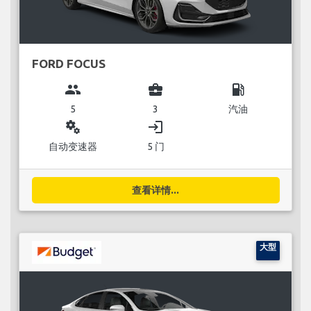
FORD FOCUS
group
business_center
local_gas_station
5
3
汽油
miscellaneous_services
login
自动变速器
5 门
查看详情...
大型