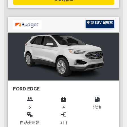
中型 SUV 越野车
FORD EDGE
group
business_center
local_gas_station
5
4
汽油
miscellaneous_services
login
自动变速器
5 门