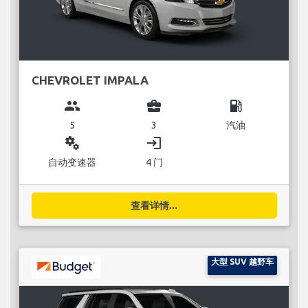
CHEVROLET IMPALA
group
business_center
local_gas_station
5
3
汽油
miscellaneous_services
login
自动变速器
4 门
查看详情...
大型 SUV 越野车