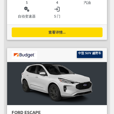
5
4
汽油
miscellaneous_services
login
自动变速器
5 门
查看详情...
中型 SUV 越野车
FORD ESCAPE