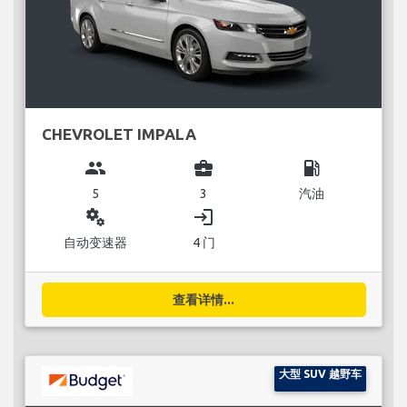
CHEVROLET IMPALA
group
business_center
local_gas_station
5
3
汽油
miscellaneous_services
login
自动变速器
4 门
查看详情...
大型 SUV 越野车