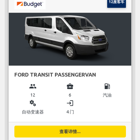
12座客车
FORD TRANSIT PASSENGERVAN
group
business_center
local_gas_station
12
6
汽油
miscellaneous_services
login
自动变速器
4 门
查看详情...