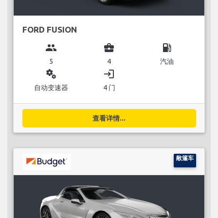
FORD FUSION
group
business_center
local_gas_station
5
4
汽油
miscellaneous_services
login
自动变速器
4 门
查看详情...
敞篷车