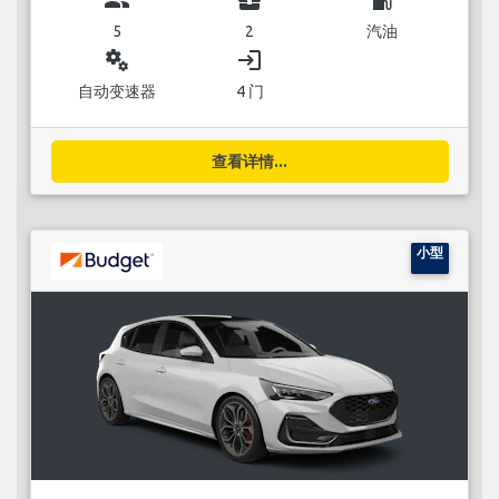
5
2
汽油
miscellaneous_services
login
自动变速器
4 门
查看详情...
小型