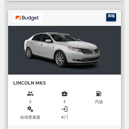
高端
LINCOLN MKS
group
business_center
local_gas_station
5
5
汽油
miscellaneous_services
login
自动变速器
4 门