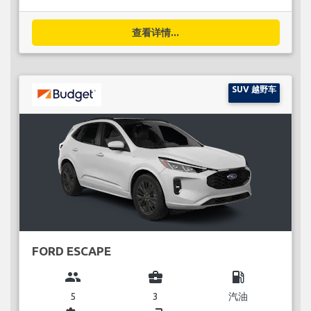
查看详情...
SUV 越野车
FORD ESCAPE
group
business_center
local_gas_station
5
3
汽油