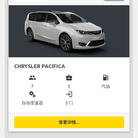
CHRYSLER PACIFICA
group
business_center
local_gas_station
7
3
汽油
miscellaneous_services
login
自动变速器
5 门
查看详情...