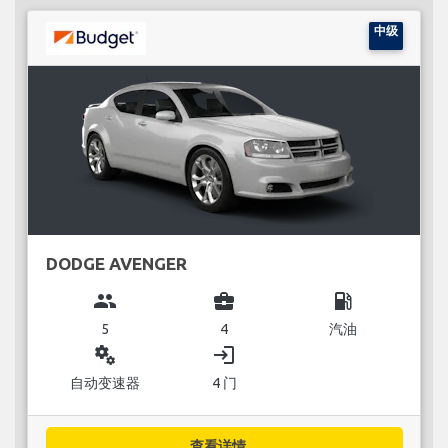
中级
DODGE AVENGER
group
business_center
local_gas_station
5
4
汽油
miscellaneous_services
login
自动变速器
4 门
查看详情...