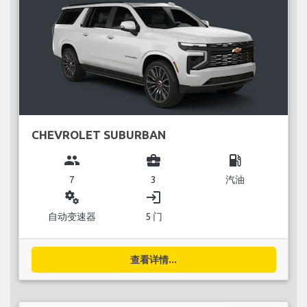
CHEVROLET SUBURBAN
group
business_center
local_gas_station
7
3
汽油
miscellaneous_services
login
自动变速器
5 门
查看详情...