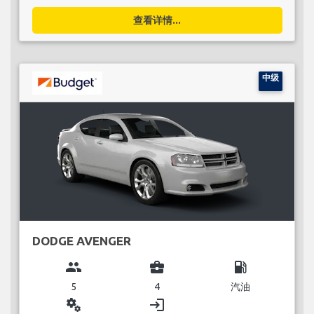
查看详情...
中级
DODGE AVENGER
group
business_center
local_gas_station
5
4
汽油
miscellaneous_services
login