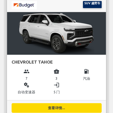
SUV 越野车
CHEVROLET TAHOE
group
business_center
local_gas_station
7
3
汽油
miscellaneous_services
login
自动变速器
5 门
查看详情...