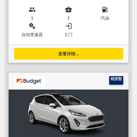
group
business_center
local_gas_station
5
3
汽油
miscellaneous_services
login
自动变速器
5 门
查看详情...
经济型