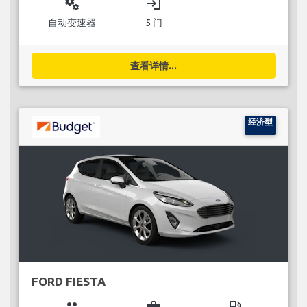
miscellaneous_services
login
自动变速器
5 门
查看详情...
经济型
FORD FIESTA
group
business_center
local_gas_station