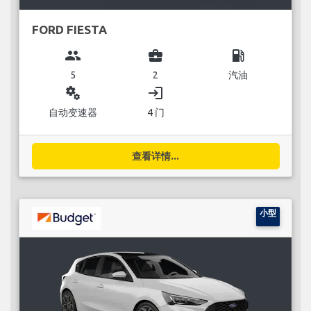
FORD FIESTA
group
business_center
local_gas_station
5
2
汽油
miscellaneous_services
login
自动变速器
4 门
查看详情...
小型