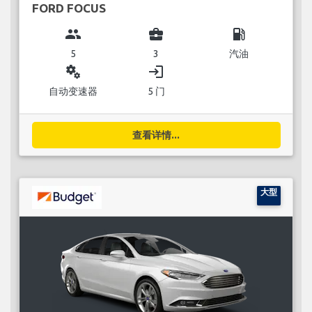
FORD FOCUS
group
business_center
local_gas_station
5
3
汽油
miscellaneous_services
login
自动变速器
5 门
查看详情...
大型