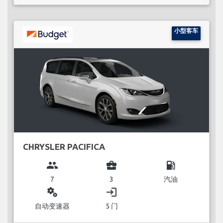
小型客车
CHRYSLER PACIFICA
group
business_center
local_gas_station
7
3
汽油
miscellaneous_services
login
自动变速器
5 门