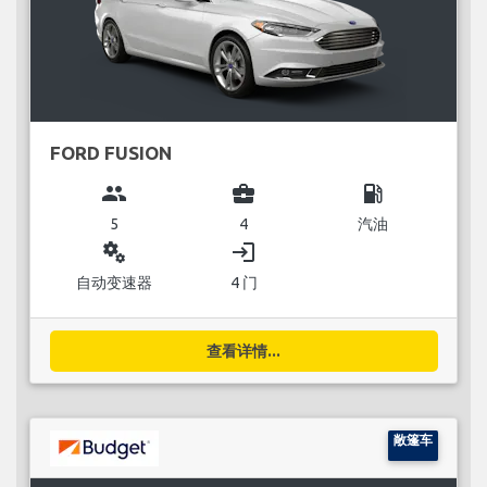
FORD FUSION
group
business_center
local_gas_station
5
4
汽油
miscellaneous_services
login
自动变速器
4 门
查看详情...
敞篷车