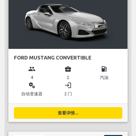
FORD MUSTANG CONVERTIBLE
group
business_center
local_gas_station
4
2
汽油
miscellaneous_services
login
自动变速器
2 门
查看详情...