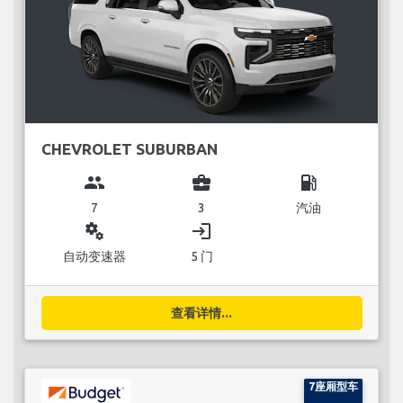
CHEVROLET SUBURBAN
group
business_center
local_gas_station
7
3
汽油
miscellaneous_services
login
自动变速器
5 门
查看详情...
7座厢型车