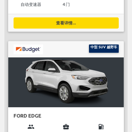
自动变速器
4 门
查看详情...
中型 SUV 越野车
FORD EDGE
group
business_center
local_gas_station