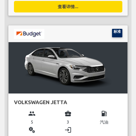
查看详情...
标准
VOLKSWAGEN JETTA
group
business_center
local_gas_station
5
3
汽油
miscellaneous_services
login