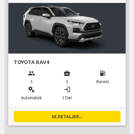
TOYOTA RAV4
group
business_center
local_gas_station
5
3
Bensin
miscellaneous_services
login
Automatisk
5 Dør
SE DETALJER...