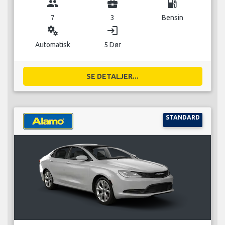
group
business_center
local_gas_station
7
3
Bensin
miscellaneous_services
login
Automatisk
5 Dør
SE DETALJER...
STANDARD