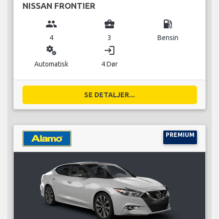
NISSAN FRONTIER
group
business_center
local_gas_station
4
3
Bensin
miscellaneous_services
login
Automatisk
4 Dør
SE DETALJER...
PREMIUM