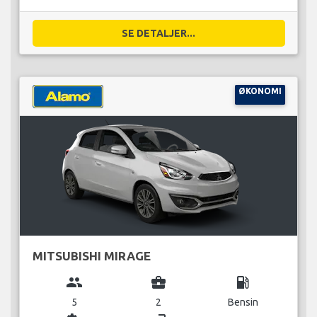
SE DETALJER...
ØKONOMI
MITSUBISHI MIRAGE
group
business_center
local_gas_station
5
2
Bensin