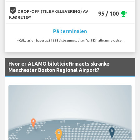
beenhere
DROP-OFF (TILBAKELEVERING) AV
95 / 100
emoji_events
KJØRETØY
På terminalen
*Kalkulasjon basert på 1658 siste anmeldelser fra 5831 alle anmeldelser.
Hvor er ALAMO bilutleiefirmaets skranke
Manchester Boston Regional Airport?