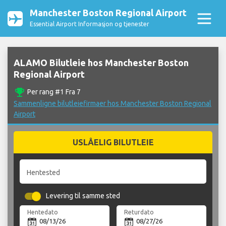
Manchester Boston Regional Airport
Essential Airport Informasjon og tjenester
ALAMO Bilutleie hos Manchester Boston
Regional Airport
emoji_events
Per rang #1 Fra 7
Sammenligne bilutleiefirmaer hos Manchester Boston Regional
Airport
USLÅELIG BILUTLEIE
Hentested
Levering til samme sted
Hentedato
Returdato