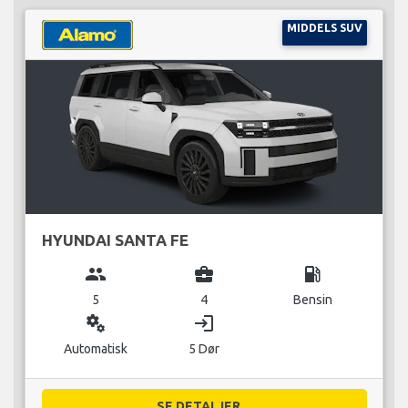
MIDDELS SUV
HYUNDAI SANTA FE
group
business_center
local_gas_station
5
4
Bensin
miscellaneous_services
login
Automatisk
5 Dør
SE DETALJER...