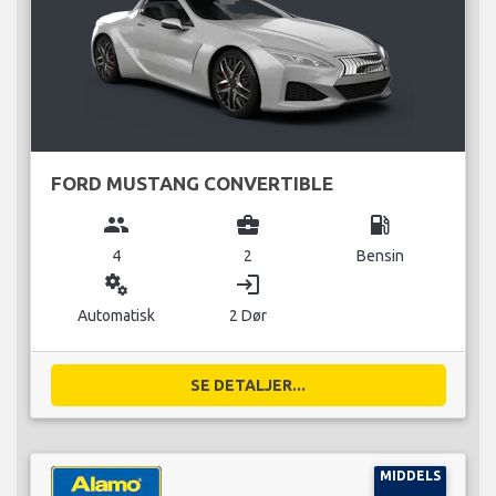
FORD MUSTANG CONVERTIBLE
group
business_center
local_gas_station
4
2
Bensin
miscellaneous_services
login
Automatisk
2 Dør
SE DETALJER...
MIDDELS