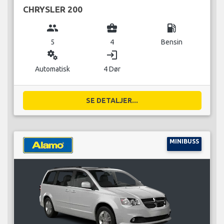
CHRYSLER 200
group
business_center
local_gas_station
5
4
Bensin
miscellaneous_services
login
Automatisk
4 Dør
SE DETALJER...
MINIBUSS