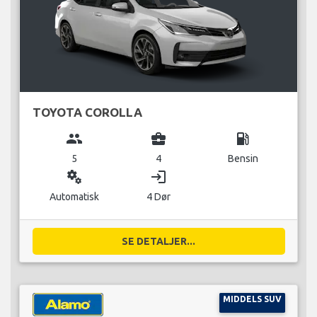
TOYOTA COROLLA
group
business_center
local_gas_station
5
4
Bensin
miscellaneous_services
login
Automatisk
4 Dør
SE DETALJER...
MIDDELS SUV