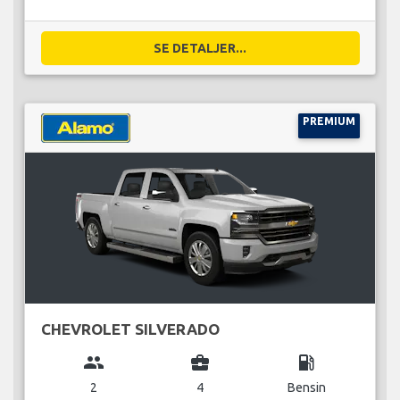
SE DETALJER...
PREMIUM
CHEVROLET SILVERADO
group
business_center
local_gas_station
2
4
Bensin