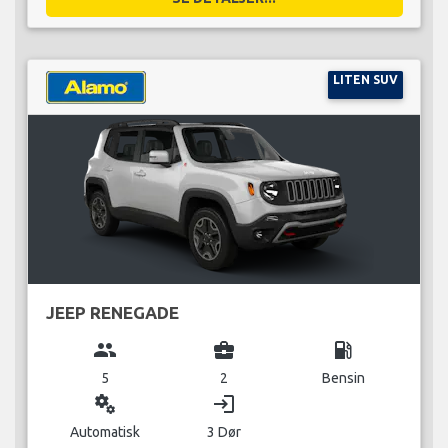
LITEN SUV
JEEP RENEGADE
group
business_center
local_gas_station
5
2
Bensin
miscellaneous_services
login
Automatisk
3 Dør