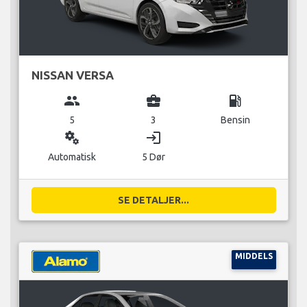
NISSAN VERSA
group
business_center
local_gas_station
5
3
Bensin
miscellaneous_services
login
Automatisk
5 Dør
SE DETALJER...
MIDDELS