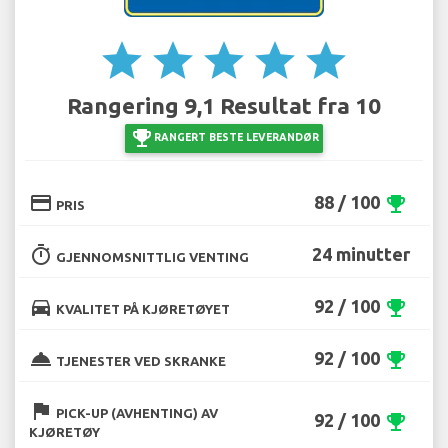
star
star
star
star
star
Rangering 9,1 Resultat fra 10
emoji_events
RANGERT BESTE LEVERANDØR
credit_card
88 / 100
emoji_events
PRIS
timer
24 minutter
GJENNOMSNITTLIG VENTING
directions_car
92 / 100
emoji_events
KVALITET PÅ KJØRETØYET
room_service
92 / 100
emoji_events
TJENESTER VED SKRANKE
flag
PICK-UP (AVHENTING) AV
92 / 100
emoji_events
KJØRETØY