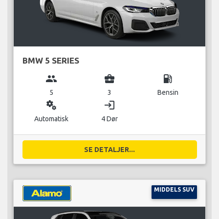
BMW 5 SERIES
group
business_center
local_gas_station
5
3
Bensin
miscellaneous_services
login
Automatisk
4 Dør
SE DETALJER...
MIDDELS SUV