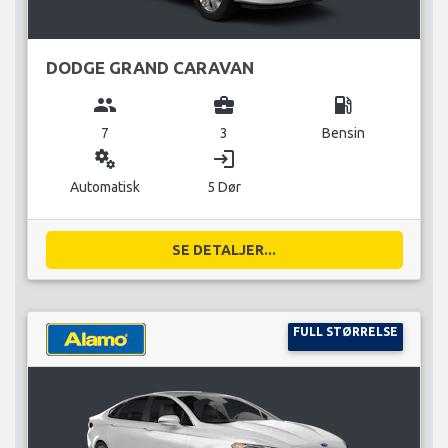
DODGE GRAND CARAVAN
group
business_center
local_gas_station
7
3
Bensin
miscellaneous_services
login
Automatisk
5 Dør
SE DETALJER...
FULL STØRRELSE