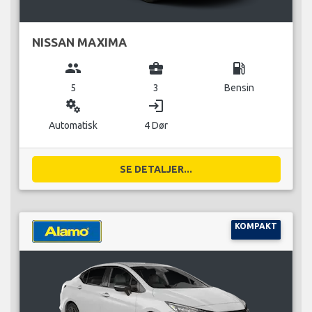
NISSAN MAXIMA
group
business_center
local_gas_station
5
3
Bensin
miscellaneous_services
login
Automatisk
4 Dør
SE DETALJER...
KOMPAKT