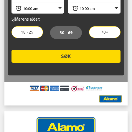
Sjåførens alder:
18 - 29
70+
30 - 69
SØK