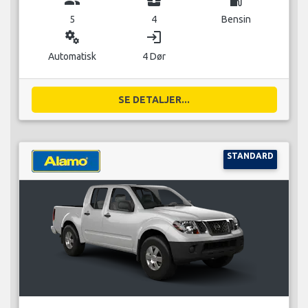
5
4
Bensin
miscellaneous_services
login
Automatisk
4 Dør
SE DETALJER...
STANDARD