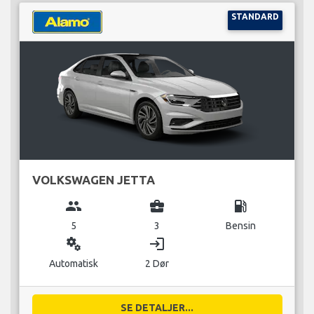
STANDARD
VOLKSWAGEN JETTA
group
business_center
local_gas_station
5
3
Bensin
miscellaneous_services
login
Automatisk
2 Dør
SE DETALJER...