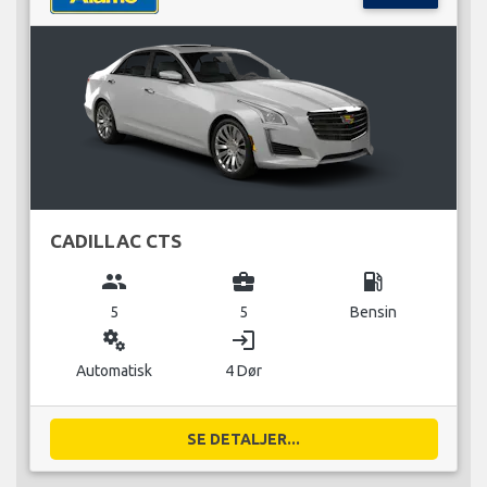
CADILLAC CTS
group
business_center
local_gas_station
5
5
Bensin
miscellaneous_services
login
Automatisk
4 Dør
SE DETALJER...