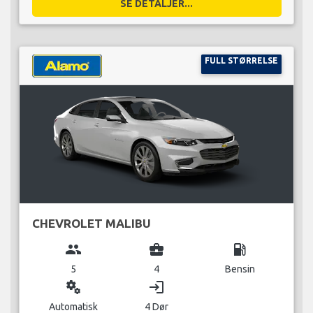
SE DETALJER...
FULL STØRRELSE
CHEVROLET MALIBU
group
business_center
local_gas_station
5
4
Bensin
miscellaneous_services
login
Automatisk
4 Dør