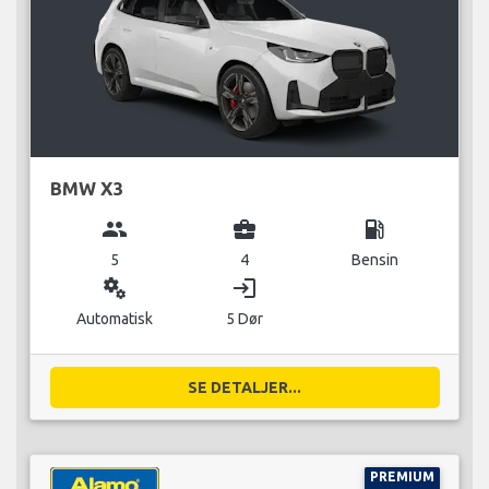
BMW X3
group
business_center
local_gas_station
5
4
Bensin
miscellaneous_services
login
Automatisk
5 Dør
SE DETALJER...
PREMIUM