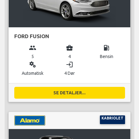
FORD FUSION
group
business_center
local_gas_station
5
4
Bensin
miscellaneous_services
login
Automatisk
4 Dør
SE DETALJER...
KABRIOLET