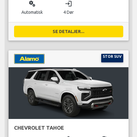
miscellaneous_services
login
Automatisk
4 Dør
SE DETALJER...
STOR SUV
CHEVROLET TAHOE