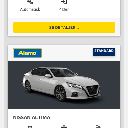
miscellaneous_services
login
Automatisk
4 Dør
SE DETALJER...
STANDARD
NISSAN ALTIMA
group
business_center
local_gas_station