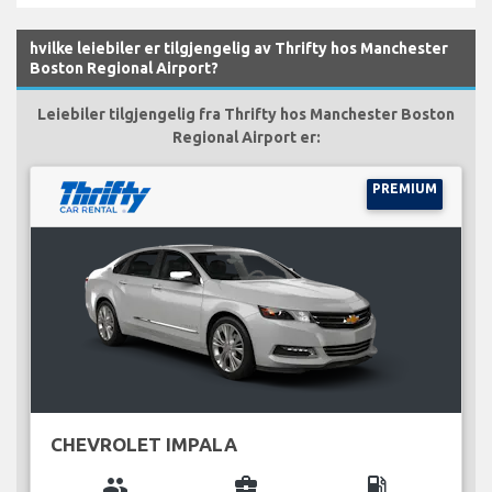
hvilke leiebiler er tilgjengelig av Thrifty hos Manchester
Boston Regional Airport?
Leiebiler tilgjengelig fra Thrifty hos Manchester Boston
Regional Airport er:
PREMIUM
CHEVROLET IMPALA
group
business_center
local_gas_station