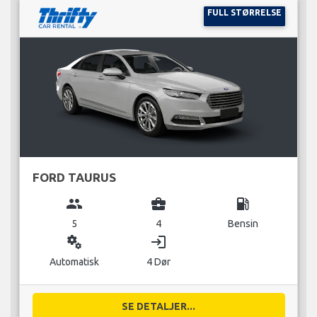
FULL STØRRELSE
FORD TAURUS
group
business_center
local_gas_station
5
4
Bensin
miscellaneous_services
login
Automatisk
4 Dør
SE DETALJER...