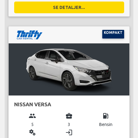
SE DETALJER...
KOMPAKT
NISSAN VERSA
group
business_center
local_gas_station
5
3
Bensin
miscellaneous_services
login