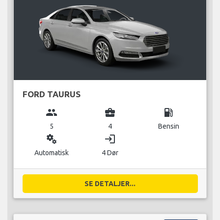
FORD TAURUS
group
business_center
local_gas_station
5
4
Bensin
miscellaneous_services
login
Automatisk
4 Dør
SE DETALJER...