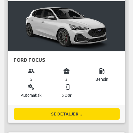
FORD FOCUS
group
business_center
local_gas_station
5
3
Bensin
miscellaneous_services
login
Automatisk
5 Dør
SE DETALJER...