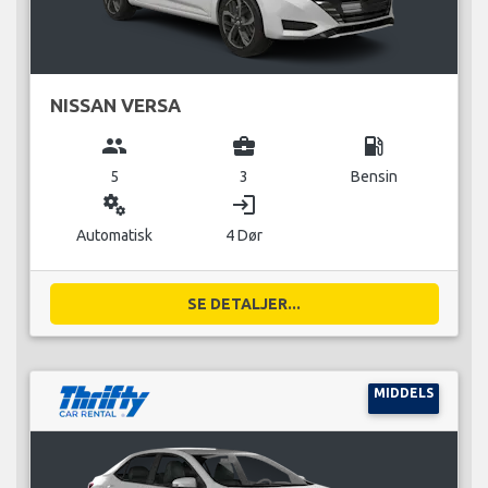
NISSAN VERSA
group
business_center
local_gas_station
5
3
Bensin
miscellaneous_services
login
Automatisk
4 Dør
SE DETALJER...
MIDDELS