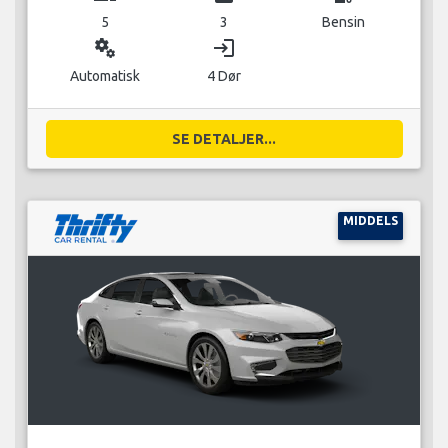
5
3
Bensin
miscellaneous_services
login
Automatisk
4 Dør
SE DETALJER...
MIDDELS