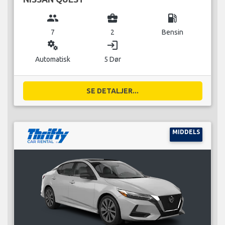
group
business_center
local_gas_station
7
2
Bensin
miscellaneous_services
login
Automatisk
5 Dør
SE DETALJER...
MIDDELS