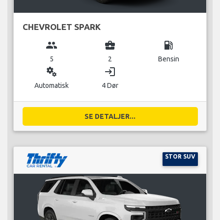
CHEVROLET SPARK
group
business_center
local_gas_station
5
2
Bensin
miscellaneous_services
login
Automatisk
4 Dør
SE DETALJER...
STOR SUV