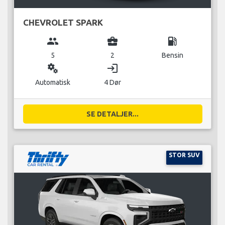
CHEVROLET SPARK
group
business_center
local_gas_station
5
2
Bensin
miscellaneous_services
login
Automatisk
4 Dør
SE DETALJER...
STOR SUV