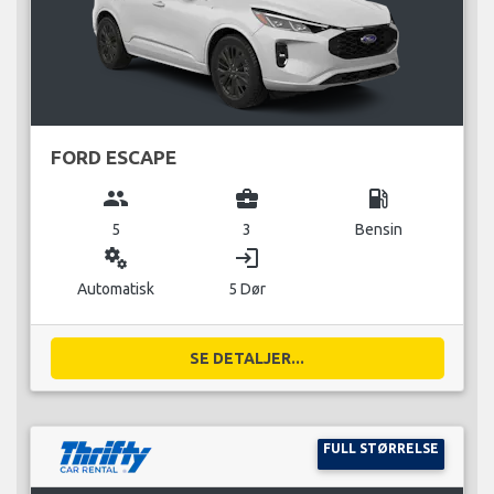
FORD ESCAPE
group
business_center
local_gas_station
5
3
Bensin
miscellaneous_services
login
Automatisk
5 Dør
SE DETALJER...
FULL STØRRELSE