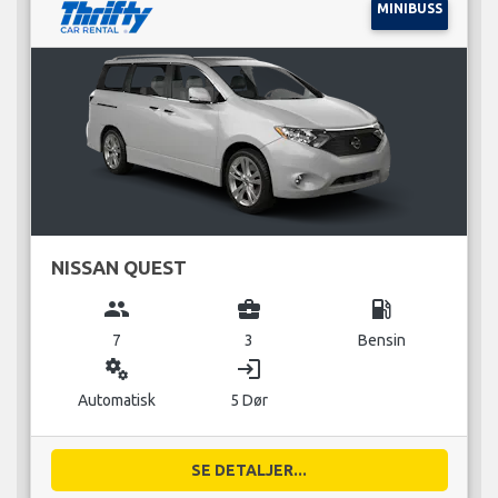
MINIBUSS
NISSAN QUEST
group
business_center
local_gas_station
7
3
Bensin
miscellaneous_services
login
Automatisk
5 Dør
SE DETALJER...