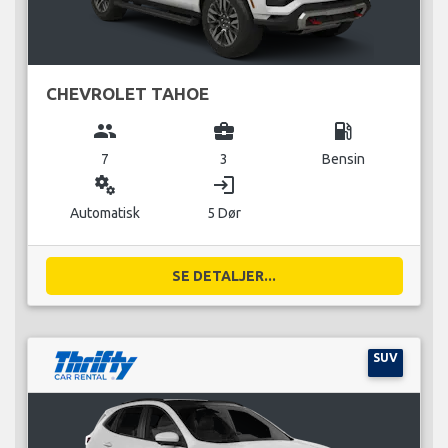
CHEVROLET TAHOE
group
business_center
local_gas_station
7
3
Bensin
miscellaneous_services
login
Automatisk
5 Dør
SE DETALJER...
SUV