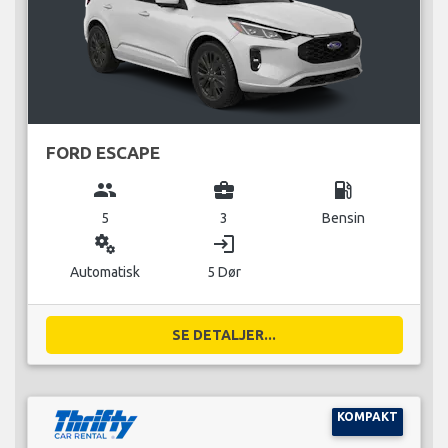
FORD ESCAPE
group
business_center
local_gas_station
5
3
Bensin
miscellaneous_services
login
Automatisk
5 Dør
SE DETALJER...
KOMPAKT