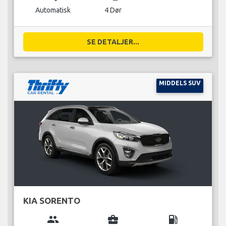
Automatisk
4 Dør
SE DETALJER...
MIDDELS SUV
KIA SORENTO
group
business_center
local_gas_station