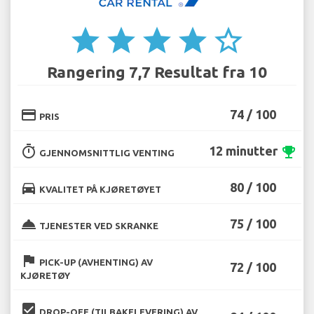
star
star
star
star
star_border
Rangering 7,7 Resultat fra 10
credit_card
74 / 100
PRIS
timer
12 minutter
emoji_events
GJENNOMSNITTLIG VENTING
directions_car
80 / 100
KVALITET PÅ KJØRETØYET
room_service
75 / 100
TJENESTER VED SKRANKE
flag
PICK-UP (AVHENTING) AV
72 / 100
KJØRETØY
beenhere
DROP-OFF (TILBAKELEVERING) AV