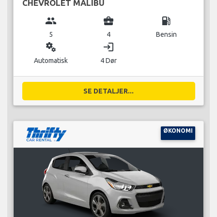
CHEVROLET MALIBU
group
business_center
local_gas_station
5
4
Bensin
miscellaneous_services
login
Automatisk
4 Dør
SE DETALJER...
ØKONOMI