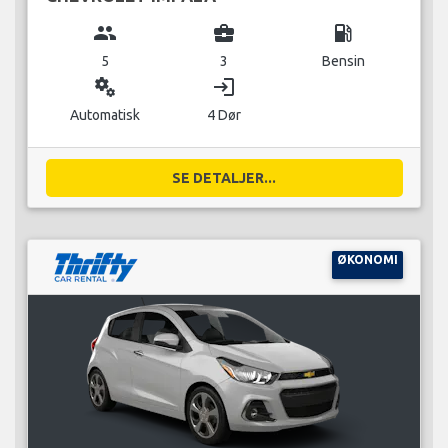
group
business_center
local_gas_station
5
3
Bensin
miscellaneous_services
login
Automatisk
4 Dør
SE DETALJER...
ØKONOMI