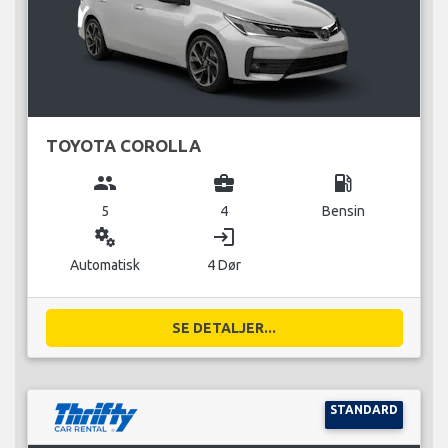
TOYOTA COROLLA
group
business_center
local_gas_station
5
4
Bensin
miscellaneous_services
login
Automatisk
4 Dør
SE DETALJER...
STANDARD