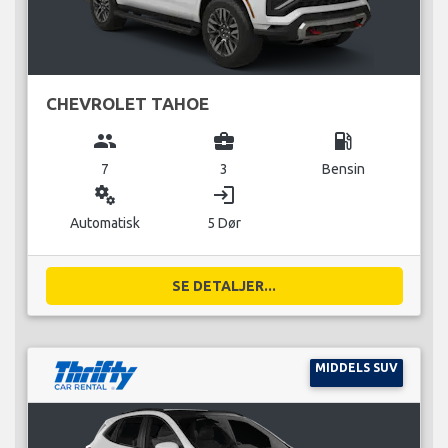
CHEVROLET TAHOE
group
business_center
local_gas_station
7
3
Bensin
miscellaneous_services
login
Automatisk
5 Dør
SE DETALJER...
MIDDELS SUV