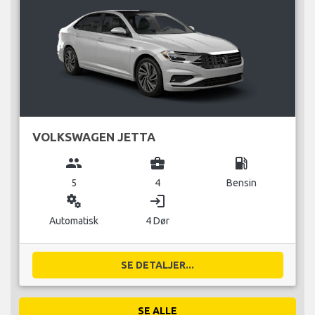
VOLKSWAGEN JETTA
group
business_center
local_gas_station
5
4
Bensin
miscellaneous_services
login
Automatisk
4 Dør
SE DETALJER...
SE ALLE