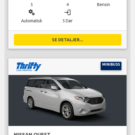
5
4
Bensin
miscellaneous_services
login
Automatisk
5 Dør
SE DETALJER...
MINIBUSS
NISSAN QUEST