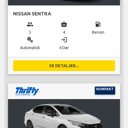
NISSAN SENTRA
group
business_center
local_gas_station
5
4
Bensin
miscellaneous_services
login
Automatisk
4 Dør
SE DETALJER...
KOMPAKT