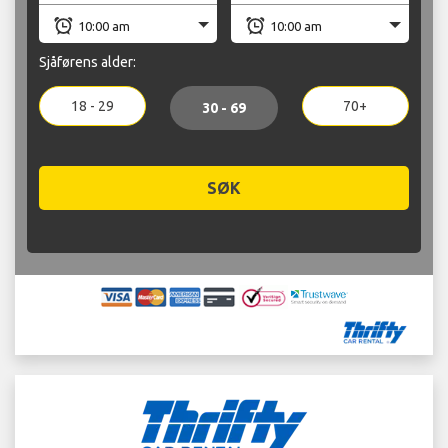
Sjåførens alder:
18 - 29
70+
30 - 69
SØK