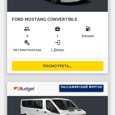
FORD MUSTANG CONVERTIBLE
group
business_center
local_gas_station
4
2
Бензин
miscellaneous_services
login
Автоматическая
2 Дверь
ПОСМОТРЕТЬ...
ПАССАЖИРСКИЙ ФУРГОН