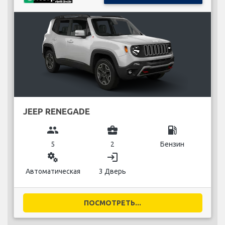
JEEP RENEGADE
group
business_center
local_gas_station
5
2
Бензин
miscellaneous_services
login
Автоматическая
3 Дверь
ПОСМОТРЕТЬ...