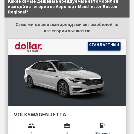
Какие самые дешевые арендуемые автомобили в
каждой категории на Аэропорт Manchester Boston
Regional?
Самыми дешевыми арендами автомобилей по
категории являются:
СТАНДАРТНЫЙ
VOLKSWAGEN JETTA
group
business_center
local_gas_station
5
4
Бензин