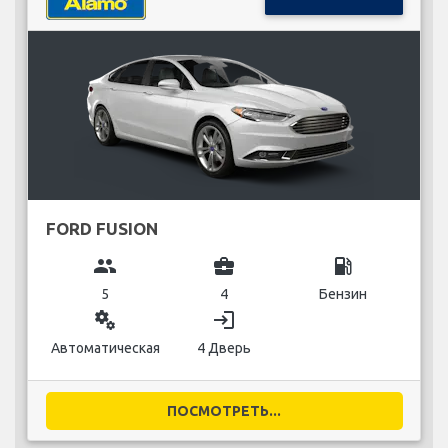
FORD FUSION
group
business_center
local_gas_station
5
4
Бензин
miscellaneous_services
login
Автоматическая
4 Дверь
ПОСМОТРЕТЬ...