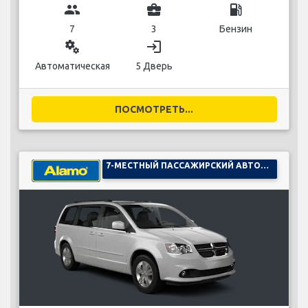
group
business_center
local_gas_station
7
3
Бензин
miscellaneous_services
login
Автоматическая
5 Дверь
ПОСМОТРЕТЬ...
7-МЕСТНЫЙ ПАССАЖИРСКИЙ АВТОМОБИЛЬ