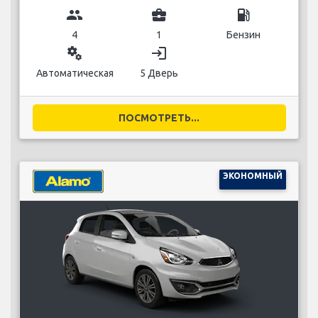
group
business_center
local_gas_station
4
1
Бензин
miscellaneous_services
login
Автоматическая
5 Дверь
ПОСМОТРЕТЬ...
ЭКОНОМНЫЙ