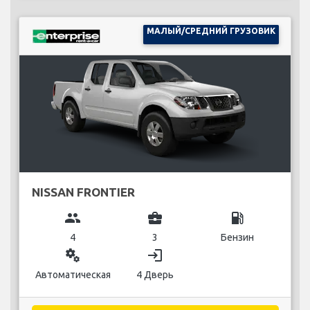
МАЛЫЙ/СРЕДНИЙ ГРУЗОВИК
NISSAN FRONTIER
group
business_center
local_gas_station
4
3
Бензин
miscellaneous_services
login
Автоматическая
4 Дверь