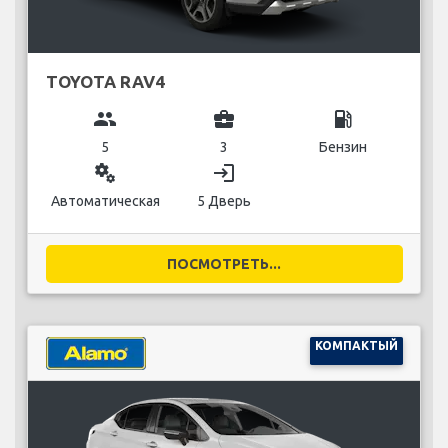
TOYOTA RAV4
group
business_center
local_gas_station
5
3
Бензин
miscellaneous_services
login
Автоматическая
5 Дверь
ПОСМОТРЕТЬ...
КОМПАКТЫЙ