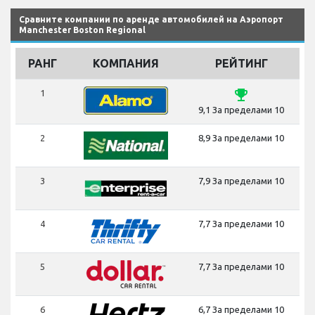
Сравните компании по аренде автомобилей на Аэропорт
Manchester Boston Regional
РАНГ
КОМПАНИЯ
РЕЙТИНГ
emoji_events
1
9,1 За пределами 10
2
8,9 За пределами 10
3
7,9 За пределами 10
4
7,7 За пределами 10
5
7,7 За пределами 10
6
6,7 За пределами 10