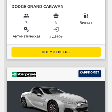
DODGE GRAND CARAVAN
group
business_center
local_gas_station
7
3
Бензин
miscellaneous_services
login
Автоматическая
5 Дверь
ПОСМОТРЕТЬ...
КАБРИОЛЕТ