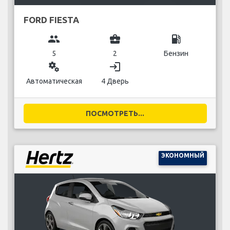
FORD FIESTA
group
business_center
local_gas_station
5
2
Бензин
miscellaneous_services
login
Автоматическая
4 Дверь
ПОСМОТРЕТЬ...
ЭКОНОМНЫЙ