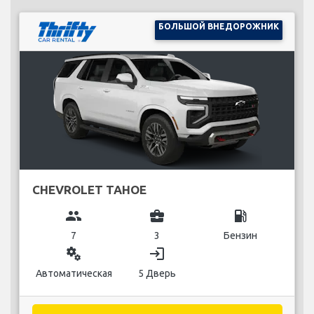
БОЛЬШОЙ ВНЕДОРОЖНИК
CHEVROLET TAHOE
group
business_center
local_gas_station
7
3
Бензин
miscellaneous_services
login
Автоматическая
5 Дверь