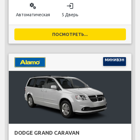
miscellaneous_services
login
Автоматическая
5 Дверь
ПОСМОТРЕТЬ...
МИНИВЭН
DODGE GRAND CARAVAN