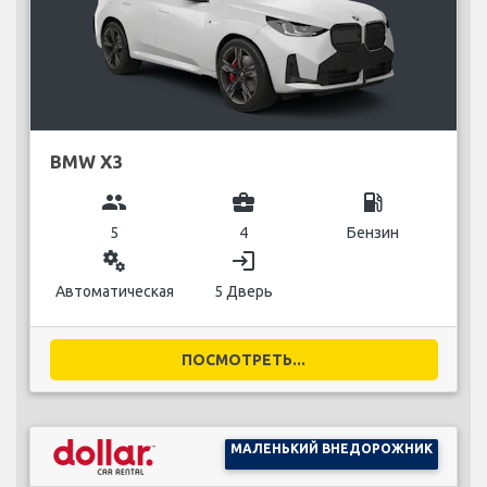
BMW X3
group
business_center
local_gas_station
5
4
Бензин
miscellaneous_services
login
Автоматическая
5 Дверь
ПОСМОТРЕТЬ...
МАЛЕНЬКИЙ ВНЕДОРОЖНИК