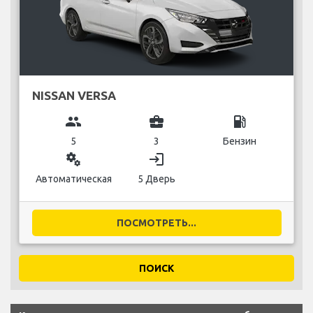
NISSAN VERSA
group
business_center
local_gas_station
5
3
Бензин
miscellaneous_services
login
Автоматическая
5 Дверь
ПОСМОТРЕТЬ...
ПОИСК