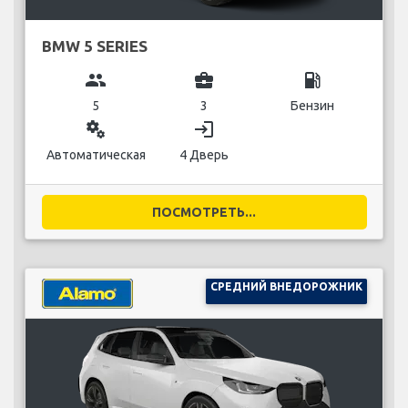
BMW 5 SERIES
group
business_center
local_gas_station
5
3
Бензин
miscellaneous_services
login
Автоматическая
4 Дверь
ПОСМОТРЕТЬ...
СРЕДНИЙ ВНЕДОРОЖНИК