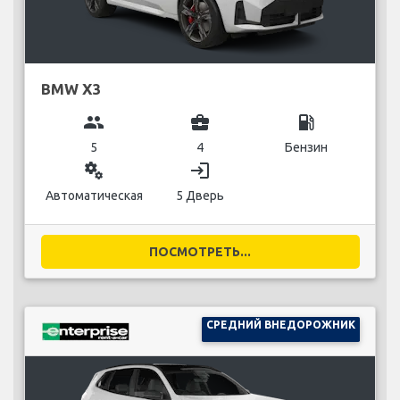
BMW X3
group
business_center
local_gas_station
5
4
Бензин
miscellaneous_services
login
Автоматическая
5 Дверь
ПОСМОТРЕТЬ...
СРЕДНИЙ ВНЕДОРОЖНИК