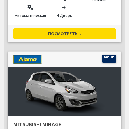
miscellaneous_services
login
Автоматическая
4 Дверь
ПОСМОТРЕТЬ...
МИНИ
MITSUBISHI MIRAGE