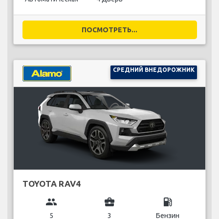
ПОСМОТРЕТЬ...
СРЕДНИЙ ВНЕДОРОЖНИК
TOYOTA RAV4
group
business_center
local_gas_station
5
3
Бензин