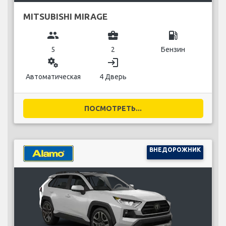
MITSUBISHI MIRAGE
group
business_center
local_gas_station
5
2
Бензин
miscellaneous_services
login
Автоматическая
4 Дверь
ПОСМОТРЕТЬ...
ВНЕДОРОЖНИК