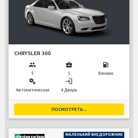
CHRYSLER 300
group
business_center
local_gas_station
5
5
Бензин
miscellaneous_services
login
Автоматическая
4 Дверь
ПОСМОТРЕТЬ...
МАЛЕНЬКИЙ ВНЕДОРОЖНИК