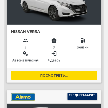
NISSAN VERSA
group
business_center
local_gas_station
5
3
Бензин
miscellaneous_services
login
Автоматическая
4 Дверь
ПОСМОТРЕТЬ...
СРЕДНЕГАБАРИТ.