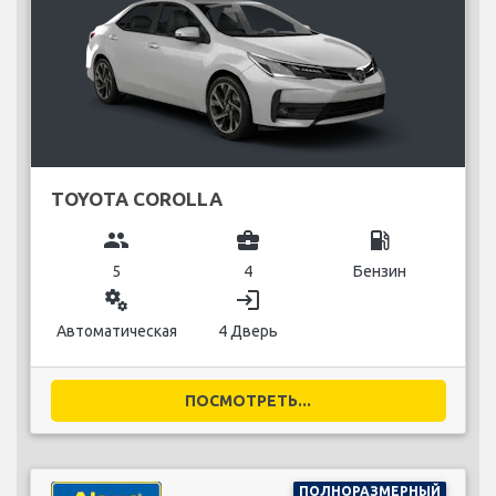
TOYOTA COROLLA
group
business_center
local_gas_station
5
4
Бензин
miscellaneous_services
login
Автоматическая
4 Дверь
ПОСМОТРЕТЬ...
ПОЛНОРАЗМЕРНЫЙ