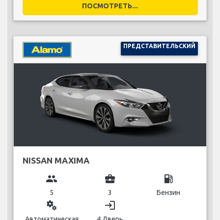
ПОСМОТРЕТЬ...
ПРЕДСТАВИТЕЛЬСКИЙ
NISSAN MAXIMA
group
business_center
local_gas_station
5
3
Бензин
miscellaneous_services
login
Автоматическая
4 Дверь