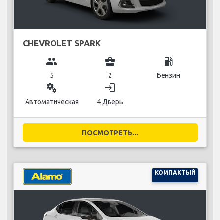
CHEVROLET SPARK
group
business_center
local_gas_station
5
2
Бензин
miscellaneous_services
login
Автоматическая
4 Дверь
ПОСМОТРЕТЬ...
КОМПАКТЫЙ