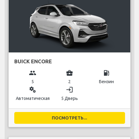
BUICK ENCORE
group
business_center
local_gas_station
5
2
Бензин
miscellaneous_services
login
Автоматическая
5 Дверь
ПОСМОТРЕТЬ...