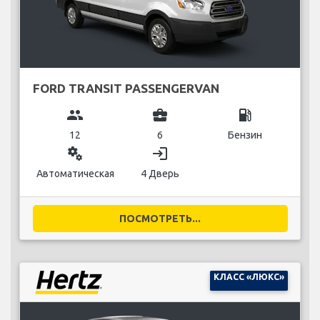
FORD TRANSIT PASSENGERVAN
group
business_center
local_gas_station
12
6
Бензин
miscellaneous_services
login
Автоматическая
4 Дверь
ПОСМОТРЕТЬ...
КЛАСС «ЛЮКС»