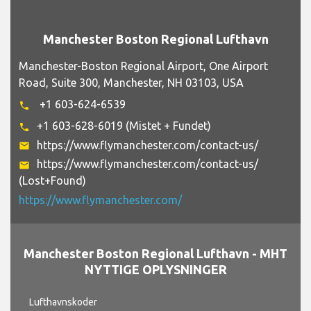
Manchester Boston Regional Lufthavn
Manchester-Boston Regional Airport, One Airport
Road, Suite 300, Manchester, NH 03103, USA
+1 603-624-6539
phone
+1 603-628-6019 (Mistet + Fundet)
phone
https://www.flymanchester.com/contact-us/
email
https://www.flymanchester.com/contact-us/
email
(Lost+Found)
https://www.flymanchester.com/
Manchester Boston Regional Lufthavn -
MHT
NYTTIGE OPLYSNINGER