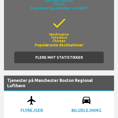
NetJets
Aerolink Uganda
Flexjet
Populære flyselskaber ved MHT
check
Washington
Teterboro
Chicago
Populæreste destinationer
FLERE MHT STATISTIKKER
Tjenester på Manchester Boston Regional
Lufthavn
airplanemode_active
drive_eta