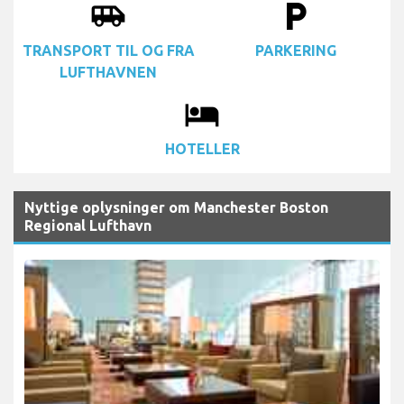
FLYREJSER
BILUDLEJNING
airport_shuttle
local_parking
TRANSPORT TIL OG FRA
PARKERING
LUFTHAVNEN
local_hotel
HOTELLER
Nyttige oplysninger om Manchester Boston
Regional Lufthavn