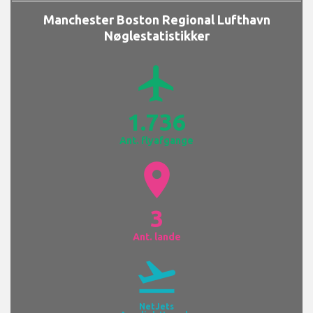
Stiktype
A, B (
Vis stiktyper
)
Manchester Boston Regional Lufthavn
Nøglestatistikker
airplanemode_active
1.736
Ant. flyafgange
location_on
3
Ant. lande
flight_takeoff