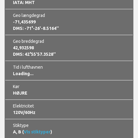
Lufthavnskoder
IATA: MHT
Geo længdegrad
-71,435699
DMS: -71°-26'-8.5164''
Geo breddegrad
42,932598
DMS: 42°55'57.3528''
Tid i lufthavnen
Loading...
Kør
HØJRE
Elektricitet
120V/60Hz