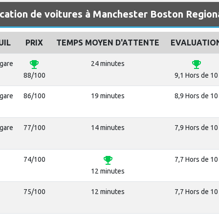
ocation de voitures à Manchester Boston Region
UIL
PRIX
TEMPS MOYEN D'ATTENTE
EVALUATIO
emoji_events
emoji_events
ogare
24 minutes
88/100
9,1 Hors de 10
ogare
86/100
19 minutes
8,9 Hors de 10
ogare
77/100
14 minutes
7,9 Hors de 10
emoji_events
74/100
7,7 Hors de 10
12 minutes
75/100
12 minutes
7,7 Hors de 10