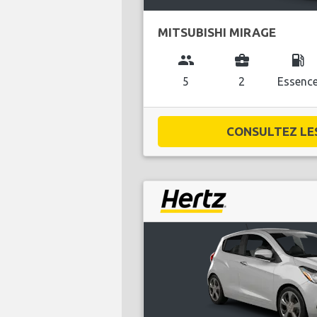
MITSUBISHI MIRAGE
group
business_center
local_gas_station
5
2
Essenc
CONSULTEZ LES 