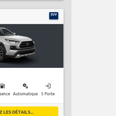
SUV
ocal_gas_station
miscellaneous_services
login
sence
Automatique
5 Porte
 LES DÉTAILS...