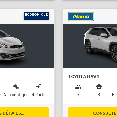
ÉCONOMIQUE
TOYOTA RAV4
miscellaneous_services
login
group
business_center
l
e
Automatique
4 Porte
5
3
Es
DÉTAILS...
CONSULTEZ