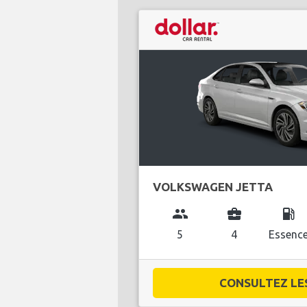
VOLKSWAGEN JETTA
group
business_center
local_gas_station
5
4
Essenc
CONSULTEZ LES 