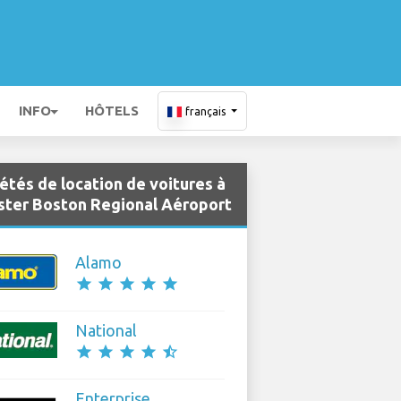
INFO
HÔTELS
français
étés de location de voitures à
ter Boston Regional Aéroport
Alamo
star
star
star
star
star
National
star
star
star
star
star_half
Enterprise