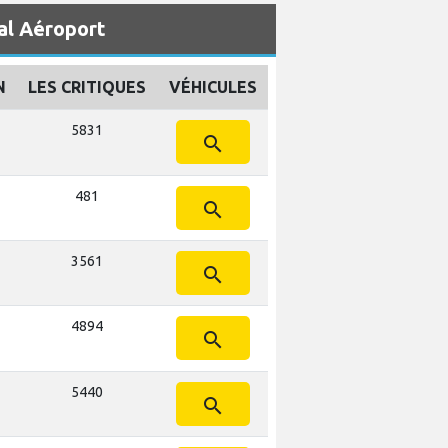
al Aéroport
N
LES CRITIQUES
VÉHICULES
5831
search
481
search
3561
search
4894
search
5440
search