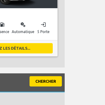
ocal_gas_station
miscellaneous_services
login
sence
Automatique
5 Porte
 LES DÉTAILS...
CHERCHER