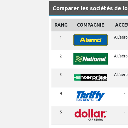
Comparer les sociétés de l
RANG
COMPAGNIE
ACCE
1
A L'aér
2
A L'aér
3
A L'aér
4
-
5
-