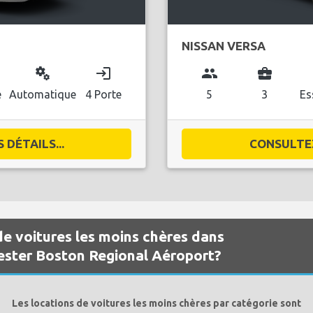
NISSAN VERSA
miscellaneous_services
login
group
business_center
l
e
Automatique
4 Porte
5
3
Es
DÉTAILS...
CONSULTEZ
de voitures les moins chères dans
ester Boston Regional Aéroport?
Les locations de voitures les moins chères par catégorie sont