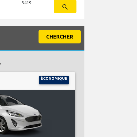
3419
search
CHERCHER
e
ÉCONOMIQUE