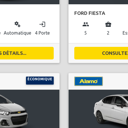
FORD FIESTA
miscellaneous_services
login
group
business_center
l
e
Automatique
4 Porte
5
2
Es
DÉTAILS...
CONSULTEZ
ÉCONOMIQUE