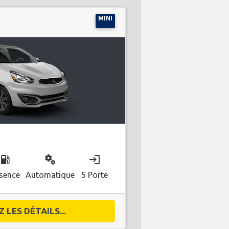
MINI
ocal_gas_station
miscellaneous_services
login
sence
Automatique
5 Porte
 LES DÉTAILS...