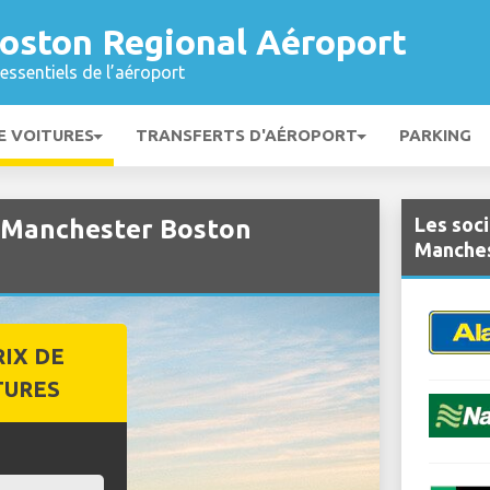
oston Regional Aéroport
essentiels de l’aéroport
E VOITURES
TRANSFERTS D'AÉROPORT
PARKING
Les soci
à Manchester Boston
Manches
RIX DE
TURES