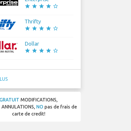
star
star
star
star
star_border
Thrifty
star
star
star
star
star_border
Dollar
star
star
star
star
star_border
PLUS
GRATUIT
MODIFICATIONS,
T
ANNULATIONS,
NO
pas de frais de
carte de credit!