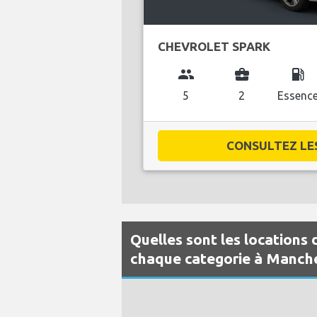
CHEVROLET SPARK
group
business_center
local_gas_station
5
2
Essenc
CONSULTEZ LES 
Quelles sont les locations 
chaque categorie à Manch