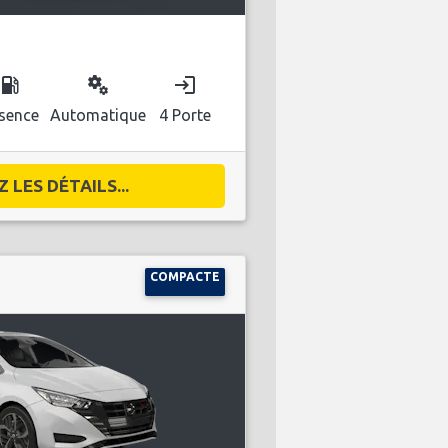
ocal_gas_station
miscellaneous_services
login
sence
Automatique
4 Porte
 LES DÉTAILS...
COMPACTE