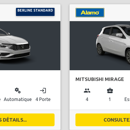
BERLINE STANDARD
MITSUBISHI MIRAGE
miscellaneous_services
login
group
business_center
l
e
Automatique
4 Porte
4
1
Es
DÉTAILS...
CONSULTEZ