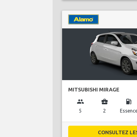
MITSUBISHI MIRAGE
group
business_center
local_gas_station
5
2
Essenc
CONSULTEZ LES 