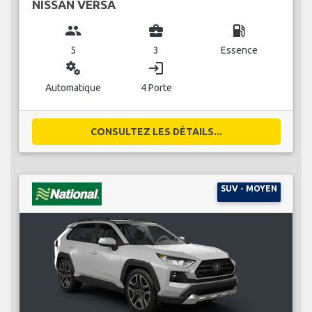
NISSAN VERSA
group
business_center
local_gas_station
5
3
Essence
miscellaneous_services
login
Automatique
4 Porte
CONSULTEZ LES DÉTAILS...
SUV - MOYEN