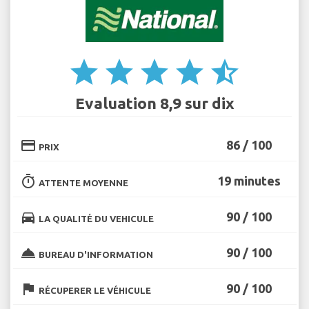
star
star
star
star
star_half
Evaluation 8,9 sur dix
credit_card
86 / 100
PRIX
timer
19 minutes
ATTENTE MOYENNE
directions_car
90 / 100
LA QUALITÉ DU VEHICULE
room_service
90 / 100
BUREAU D'INFORMATION
flag
90 / 100
RÉCUPERER LE VÉHICULE