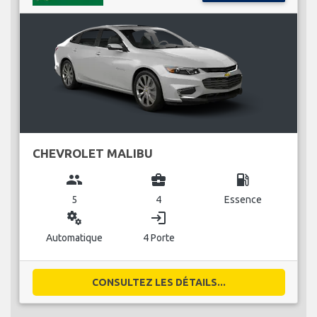
CHEVROLET MALIBU
group
business_center
local_gas_station
5
4
Essence
miscellaneous_services
login
Automatique
4 Porte
CONSULTEZ LES DÉTAILS...