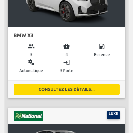
BMW X3
group
business_center
local_gas_station
5
4
Essence
miscellaneous_services
login
Automatique
5 Porte
CONSULTEZ LES DÉTAILS...
LUXE