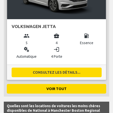
VOLKSWAGEN JETTA
group
business_center
local_gas_station
5
4
Essence
miscellaneous_services
login
Automatique
4 Porte
CONSULTEZ LES DÉTAILS...
VOIR TOUT
Quelles sont les locations de voitures les moins chères
disponibles de National à Manchester Boston Regional