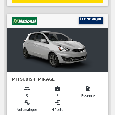
ÉCONOMIQUE
MITSUBISHI MIRAGE
group
business_center
local_gas_station
5
2
Essence
miscellaneous_services
login
Automatique
4 Porte