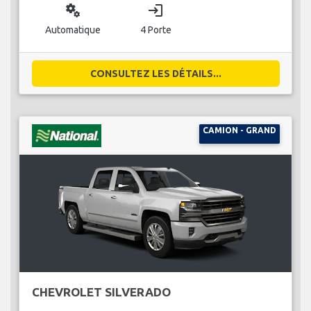
miscellaneous_services
login
Automatique
4 Porte
CONSULTEZ LES DÉTAILS...
CAMION - GRAND
CHEVROLET SILVERADO