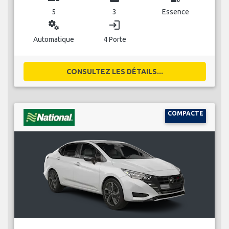
5
3
Essence
miscellaneous_services
login
Automatique
4 Porte
CONSULTEZ LES DÉTAILS...
COMPACTE