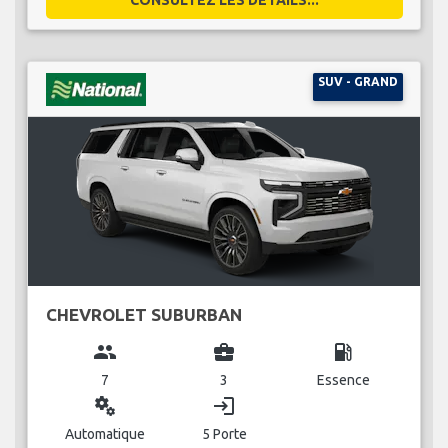
SUV - GRAND
CHEVROLET SUBURBAN
group
business_center
local_gas_station
7
3
Essence
miscellaneous_services
login
Automatique
5 Porte