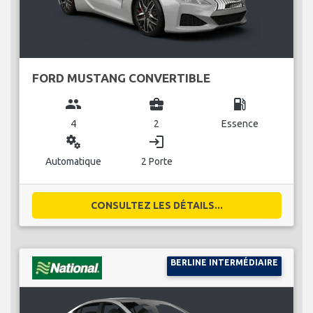
FORD MUSTANG CONVERTIBLE
group
business_center
local_gas_station
4
2
Essence
miscellaneous_services
login
Automatique
2 Porte
CONSULTEZ LES DÉTAILS...
BERLINE INTERMÉDIAIRE