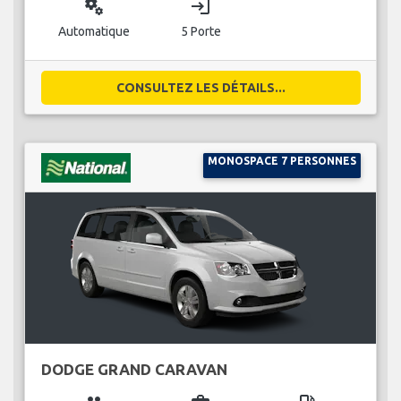
miscellaneous_services
login
Automatique
5 Porte
CONSULTEZ LES DÉTAILS...
MONOSPACE 7 PERSONNES
DODGE GRAND CARAVAN