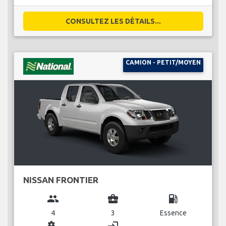
CONSULTEZ LES DÉTAILS...
CAMION - PETIT/MOYEN
NISSAN FRONTIER
group
business_center
local_gas_station
4
3
Essence