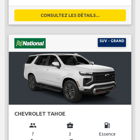
CONSULTEZ LES DÉTAILS...
SUV - GRAND
CHEVROLET TAHOE
group
business_center
local_gas_station
7
3
Essence