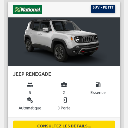
SUV - PETIT
JEEP RENEGADE
group
business_center
local_gas_station
5
2
Essence
miscellaneous_services
login
Automatique
3 Porte
CONSULTEZ LES DÉTAILS...