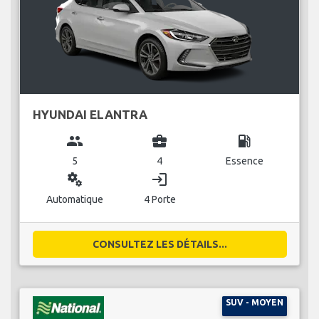
HYUNDAI ELANTRA
group
business_center
local_gas_station
5
4
Essence
miscellaneous_services
login
Automatique
4 Porte
CONSULTEZ LES DÉTAILS...
SUV - MOYEN