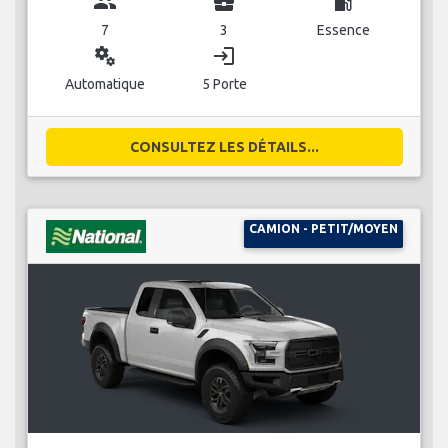
group
business_center
local_gas_station
7
3
Essence
miscellaneous_services
login
Automatique
5 Porte
CONSULTEZ LES DÉTAILS...
CAMION - PETIT/MOYEN