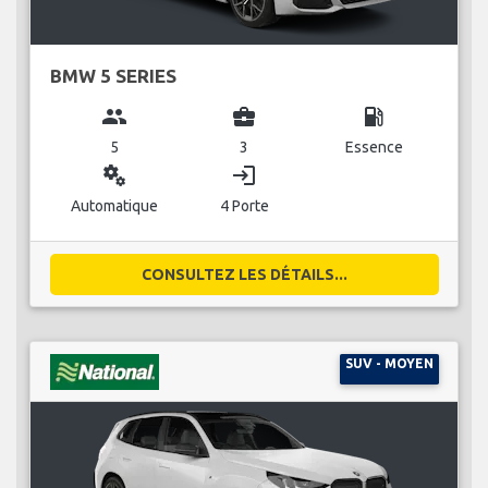
BMW 5 SERIES
group
business_center
local_gas_station
5
3
Essence
miscellaneous_services
login
Automatique
4 Porte
CONSULTEZ LES DÉTAILS...
SUV - MOYEN