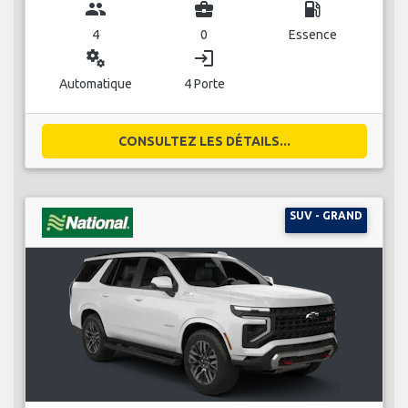
group
business_center
local_gas_station
4
0
Essence
miscellaneous_services
login
Automatique
4 Porte
CONSULTEZ LES DÉTAILS...
SUV - GRAND