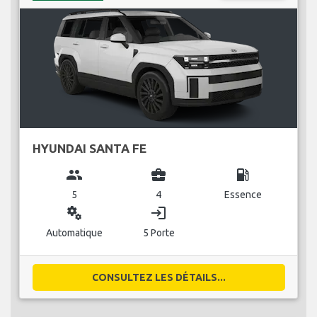
HYUNDAI SANTA FE
group
business_center
local_gas_station
5
4
Essence
miscellaneous_services
login
Automatique
5 Porte
CONSULTEZ LES DÉTAILS...