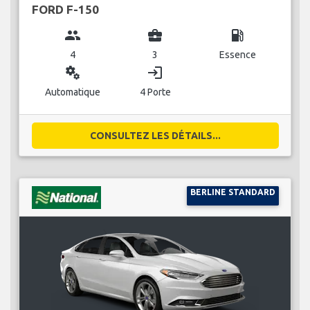
FORD F-150
group
business_center
local_gas_station
4
3
Essence
miscellaneous_services
login
Automatique
4 Porte
CONSULTEZ LES DÉTAILS...
BERLINE STANDARD