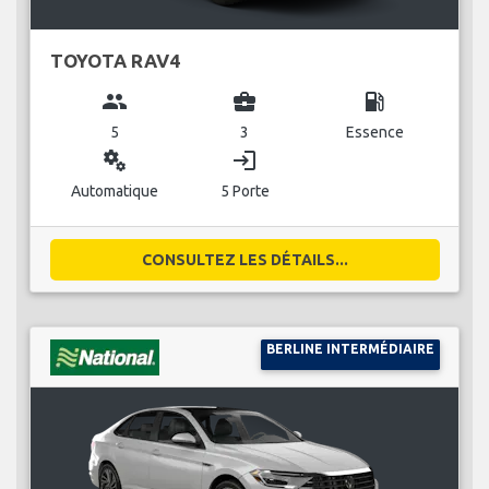
TOYOTA RAV4
group
business_center
local_gas_station
5
3
Essence
miscellaneous_services
login
Automatique
5 Porte
CONSULTEZ LES DÉTAILS...
BERLINE INTERMÉDIAIRE