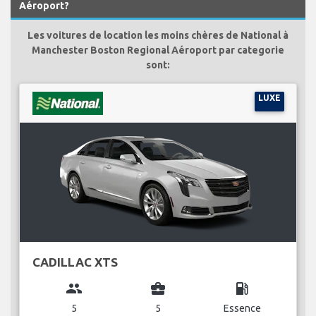
Aéroport?
Les voitures de location les moins chères de National à
Manchester Boston Regional Aéroport par categorie
sont:
LUXE
CADILLAC XTS
group
business_center
local_gas_station
5
5
Essence