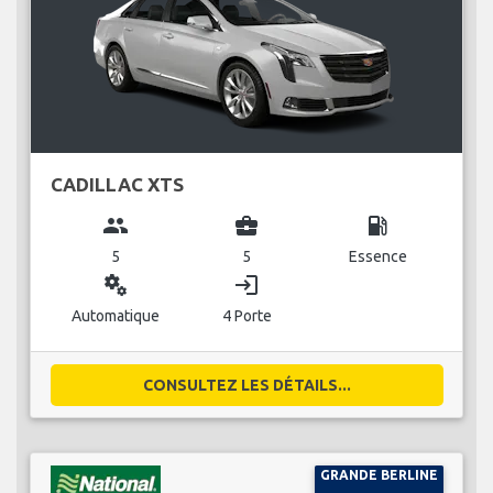
CADILLAC XTS
group
business_center
local_gas_station
5
5
Essence
miscellaneous_services
login
Automatique
4 Porte
CONSULTEZ LES DÉTAILS...
GRANDE BERLINE