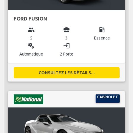
FORD FUSION
group
business_center
local_gas_station
5
3
Essence
miscellaneous_services
login
Automatique
2 Porte
CONSULTEZ LES DÉTAILS...
CABRIOLET