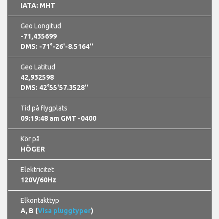
IATA: MHT
Geo Longitud
-71,435699
DMS: -71°-26'-8.5164''
Geo Latitud
42,932598
DMS: 42°55'57.3528''
Tid på flygplats
09:19:49 am GMT -0400
Kör på
HÖGER
Elektricitet
120V/60Hz
Elkontakttyp
A, B (
Visa pluggtyper
)