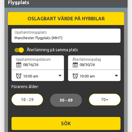
Flygplats
OSLAGBART VÄRDE PÅ HYRBILAR
Upphämtningsplats
Återlämning på samma plats
Upphämtningsdatum
Återlämningsdag
Förarens ålder:
18 - 29
70+
30 - 69
SÖK