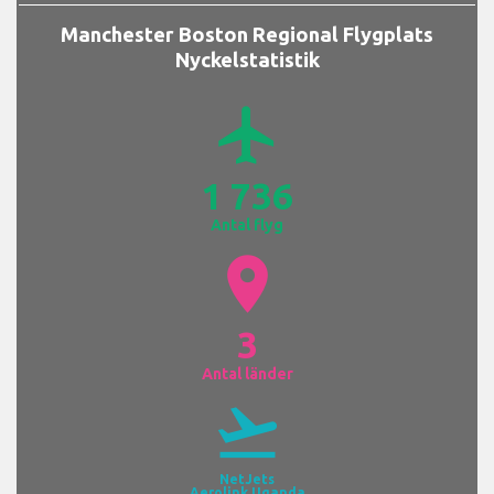
Manchester Boston Regional Flygplats
Nyckelstatistik
airplanemode_active
1 736
Antal flyg
location_on
3
Antal länder
flight_takeoff
NetJets
Aerolink Uganda