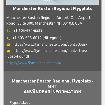
Manchester Boston Regional Flygplats
Manchester-Boston Regional Airport, One Airport
Road, Suite 300, Manchester, NH 03103, USA
+1 603-624-6539
phone
+1 603-628-6019 (Hittegods)
phone
https://www.flymanchester.com/contact-us/
email
https://www.flymanchester.com/contact-us/
email
(Lost+Found)
https://www.flymanchester.com/
Manchester Boston Regional Flygplats -
MHT
ANVÄNDBAR INFORMATION
Flygplatskoder