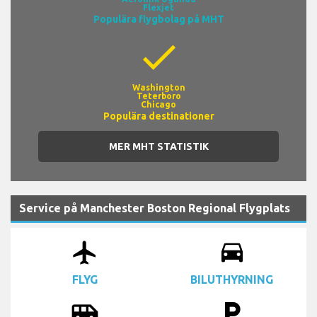
Flexjet
Populära flygbolag på MHT
check
Washington
Teterboro
Chicago
Populära destinationer
MER MHT STATISTIK
Service på Manchester Boston Regional Flygplats
airplanemode_active
drive_eta
FLYG
BILUTHYRNING
airport_shuttle
local_parking