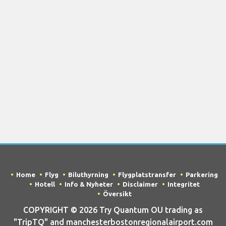
Home
Flyg
Biluthyrning
Flygplatstransfer
Parkering
Hotell
Info & Nyheter
Disclaimer
Integritet
Översikt
COPYRIGHT © 2026 Try Quantum OU trading as
"TripTQ" and manchesterbostonregionalairport.com