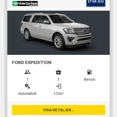
STOR SUV
FORD EXPEDITION
group
business_center
local_gas_station
7
3
Bensin
miscellaneous_services
login
Automatisk
5 Dörr
VISA DETALJER...