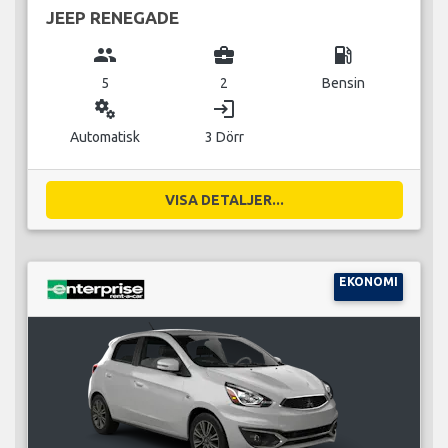
JEEP RENEGADE
group
business_center
local_gas_station
5
2
Bensin
miscellaneous_services
login
Automatisk
3 Dörr
VISA DETALJER...
EKONOMI