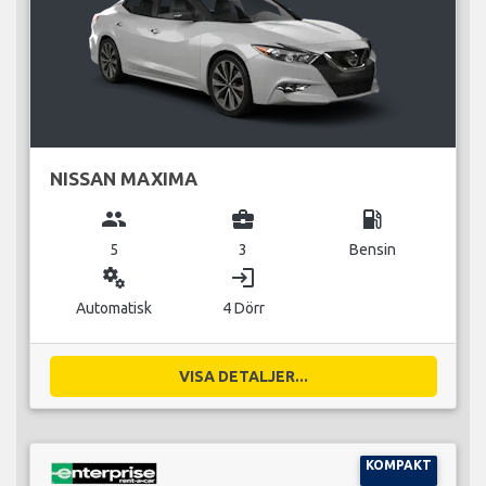
NISSAN MAXIMA
group
business_center
local_gas_station
5
3
Bensin
miscellaneous_services
login
Automatisk
4 Dörr
VISA DETALJER...
KOMPAKT