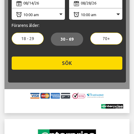
Förarens ålder:
18 - 29
70+
30 - 69
SÖK