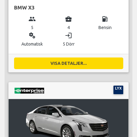
BMW X3
group
business_center
local_gas_station
5
4
Bensin
miscellaneous_services
login
Automatisk
5 Dörr
VISA DETALJER...
LYX