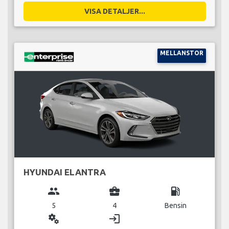
VISA DETALJER...
MELLANSTOR
HYUNDAI ELANTRA
group
business_center
local_gas_station
5
4
Bensin
miscellaneous_services
login