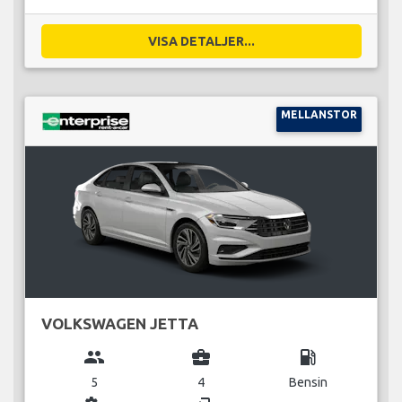
VISA DETALJER...
MELLANSTOR
VOLKSWAGEN JETTA
group
business_center
local_gas_station
5
4
Bensin