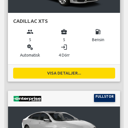
CADILLAC XTS
group
business_center
local_gas_station
5
5
Bensin
miscellaneous_services
login
Automatisk
4 Dörr
VISA DETALJER...
FULLSTOR