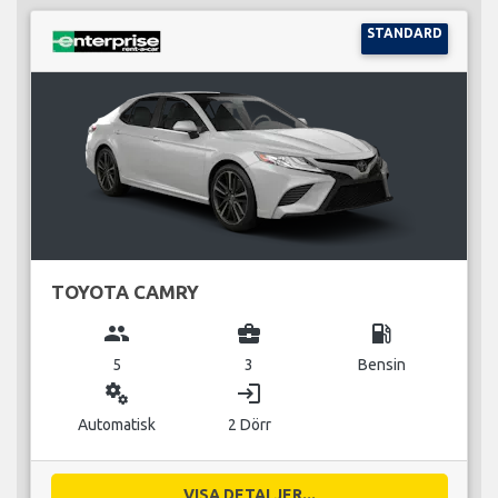
STANDARD
TOYOTA CAMRY
group
business_center
local_gas_station
5
3
Bensin
miscellaneous_services
login
Automatisk
2 Dörr
VISA DETALJER...