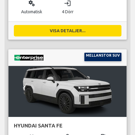
miscellaneous_services
login
Automatisk
4 Dörr
VISA DETALJER...
MELLANSTOR SUV
HYUNDAI SANTA FE