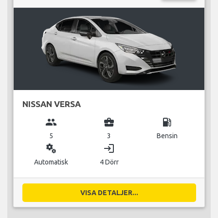
NISSAN VERSA
group
business_center
local_gas_station
5
3
Bensin
miscellaneous_services
login
Automatisk
4 Dörr
VISA DETALJER...