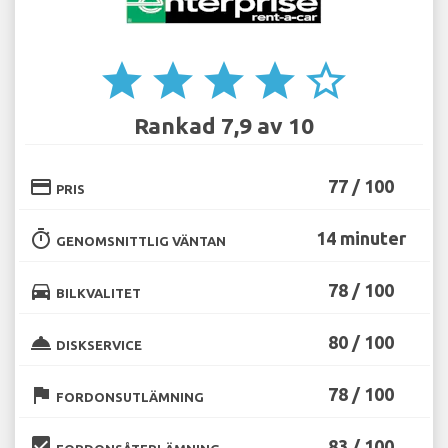
star
star
star
star
star_border
Rankad 7,9 av 10
credit_card
77 / 100
PRIS
timer
14 minuter
GENOMSNITTLIG VÄNTAN
directions_car
78 / 100
BILKVALITET
room_service
80 / 100
DISKSERVICE
flag
78 / 100
FORDONSUTLÄMNING
beenhere
83 / 100