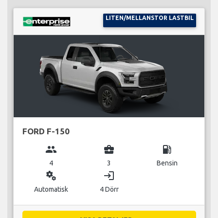
LITEN/MELLANSTOR LASTBIL
FORD F-150
group
business_center
local_gas_station
4
3
Bensin
miscellaneous_services
login
Automatisk
4 Dörr