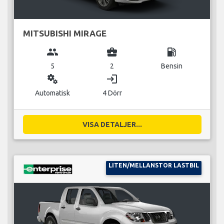
MITSUBISHI MIRAGE
group
business_center
local_gas_station
5
2
Bensin
miscellaneous_services
login
Automatisk
4 Dörr
VISA DETALJER...
LITEN/MELLANSTOR LASTBIL