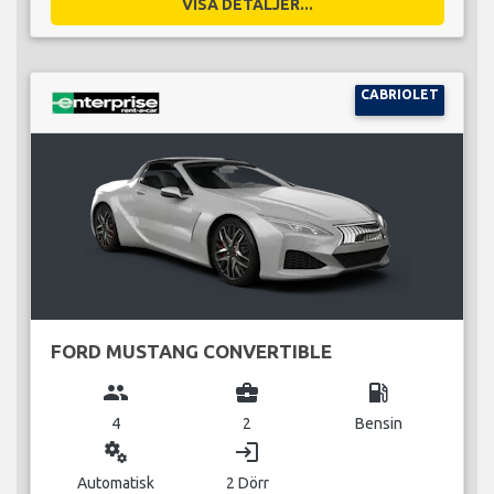
VISA DETALJER...
CABRIOLET
FORD MUSTANG CONVERTIBLE
group
business_center
local_gas_station
4
2
Bensin
miscellaneous_services
login
Automatisk
2 Dörr