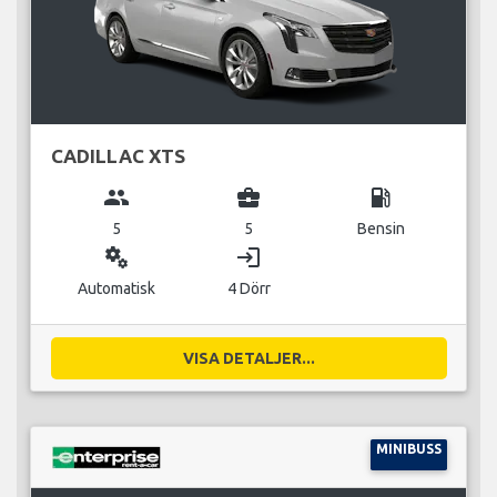
CADILLAC XTS
group
business_center
local_gas_station
5
5
Bensin
miscellaneous_services
login
Automatisk
4 Dörr
VISA DETALJER...
MINIBUSS