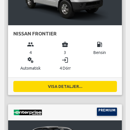
NISSAN FRONTIER
group
business_center
local_gas_station
4
3
Bensin
miscellaneous_services
login
Automatisk
4 Dörr
VISA DETALJER...
PREMIUM