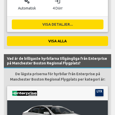
miscellaneous_services
login
Automatisk
4 Dörr
VISA DETALJER...
VISA ALLA
Vad är de billigaste hyrbilarna tillgängliga från Enterprise
på Manchester Boston Regional Flygplats?
De lägsta priserna för hyrbilar från Enterprise på
Manchester Boston Regional Flygplats per kategori är:
LYX