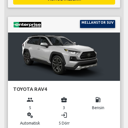
MELLANSTOR SUV
TOYOTA RAV4
group
business_center
local_gas_station
5
3
Bensin
miscellaneous_services
login
Automatisk
5 Dörr