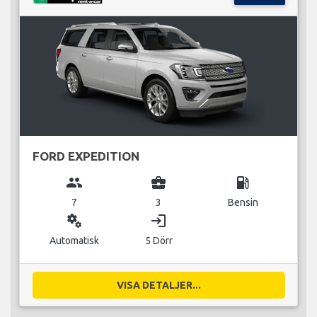
FORD EXPEDITION
group
business_center
local_gas_station
7
3
Bensin
miscellaneous_services
login
Automatisk
5 Dörr
VISA DETALJER...