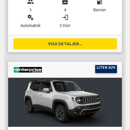
group
business_center
local_gas_station
5
4
Bensin
miscellaneous_services
login
Automatisk
5 Dörr
VISA DETALJER...
LITEN SUV