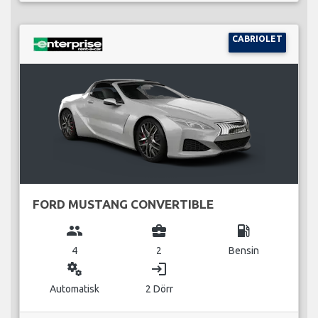
CABRIOLET
FORD MUSTANG CONVERTIBLE
group
business_center
local_gas_station
4
2
Bensin
miscellaneous_services
login
Automatisk
2 Dörr