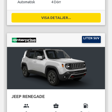
Automatisk
4 Dörr
VISA DETALJER...
LITEN SUV
JEEP RENEGADE
group
business_center
local_gas_station