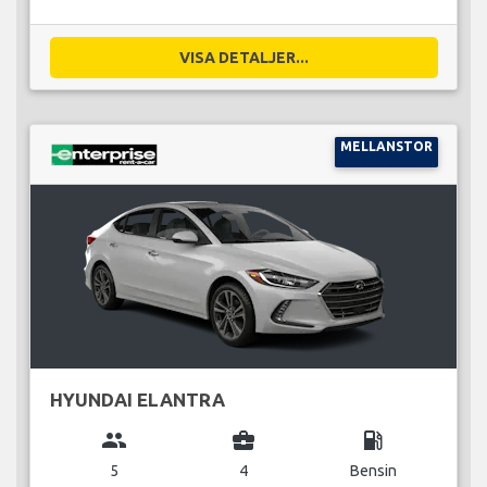
VISA DETALJER...
MELLANSTOR
HYUNDAI ELANTRA
group
business_center
local_gas_station
5
4
Bensin