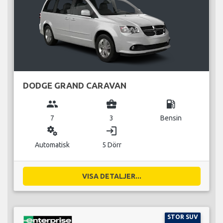
DODGE GRAND CARAVAN
group
business_center
local_gas_station
7
3
Bensin
miscellaneous_services
login
Automatisk
5 Dörr
VISA DETALJER...
STOR SUV