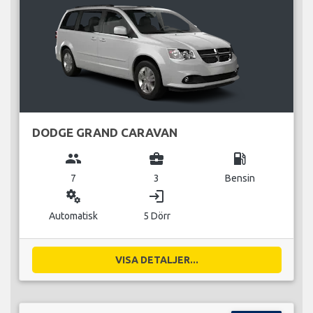
DODGE GRAND CARAVAN
group
business_center
local_gas_station
7
3
Bensin
miscellaneous_services
login
Automatisk
5 Dörr
VISA DETALJER...