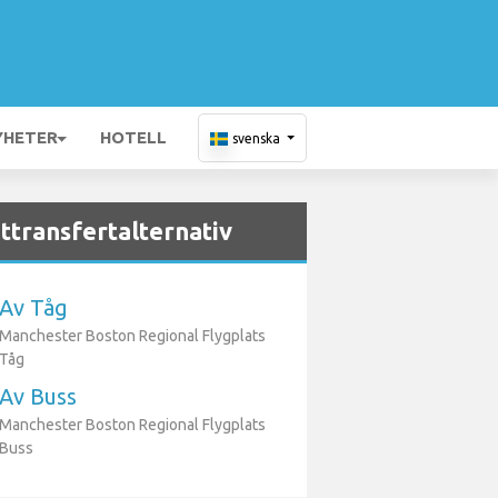
YHETER
HOTELL
svenska
ttransfertalternativ
Av Tåg
Manchester Boston Regional Flygplats
Tåg
Av Buss
Manchester Boston Regional Flygplats
Buss