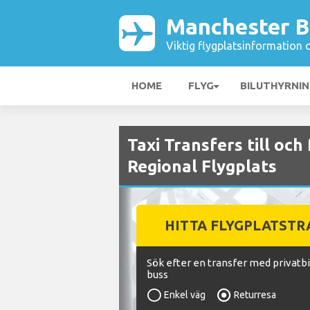
Manchester B
Viktig flygplatsinformation 
HOME
FLYG
BILUTHYRNI
Taxi Transfers till oc
Regional Flygplats
HITTA FLYGPLATST
Sök efter en transfer med privatbil
buss
Enkel väg
Returresa