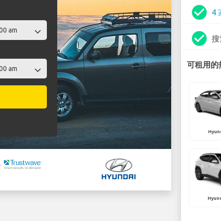
check_circle
4
check_circle
搜
可租用的热
Hyund
Hyun