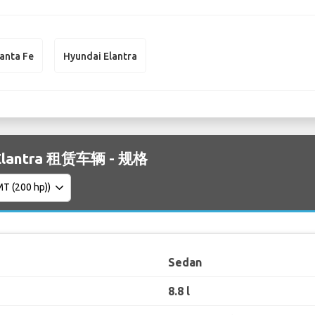
anta Fe
Hyundai Elantra
 Elantra 租赁车辆 - 规格
Sedan
8.8 l