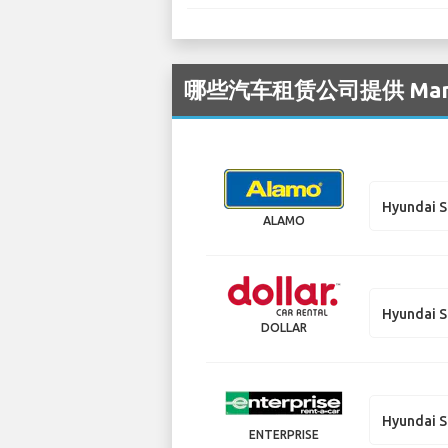
哪些汽车租赁公司提供 Manches
Hyundai S
ALAMO
Hyundai S
DOLLAR
Hyundai S
ENTERPRISE