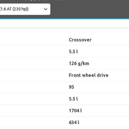
Crossover
5.5 l
126 g/km
Front wheel drive
95
5.5 l
1704 l
634 l