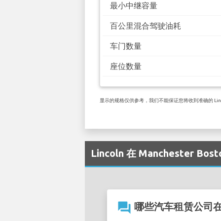
最小中继容量
百公里混合驾驶油耗
车门数量
座位数量
显示的规格仅供参考，我们不能保证您将收到准确的 Lincoln
Lincoln 在 Manchester B
question_answer
哪些汽车租赁公司在Man