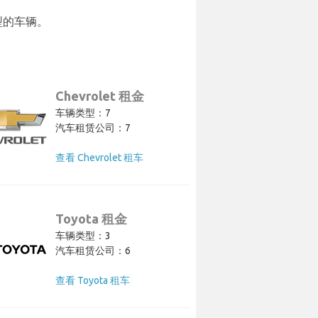
同类型的车辆。
Chevrolet 租金
车辆类型：7
汽车租赁公司：7
查看 Chevrolet 租车
Toyota 租金
车辆类型：3
汽车租赁公司：6
查看 Toyota 租车