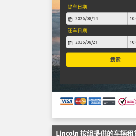
提车日期
还车日期
搜索
Lincoln 按组提供的车辆租赁可