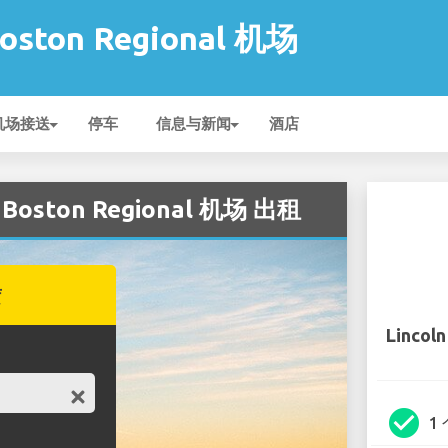
Boston Regional 机场
机场接送
停车
信息与新闻
酒店
r Boston Regional 机场 出租
赁
Lincoln
check_circle
1