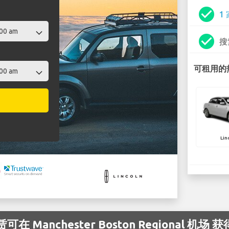
check_circle
1
check_circle
搜
可租用的热门
Lin
在 Manchester Boston Regional 机场 获