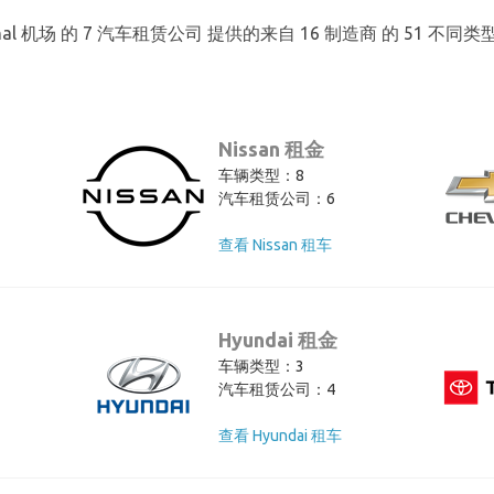
Regional 机场 的 7 汽车租赁公司 提供的来自 16 制造商 的 51 不
Nissan 租金
车辆类型：8
汽车租赁公司：6
查看 Nissan 租车
Hyundai 租金
车辆类型：3
汽车租赁公司：4
查看 Hyundai 租车