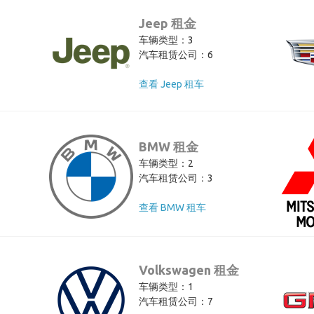
Jeep 租金
车辆类型：3
汽车租赁公司：6
查看 Jeep 租车
BMW 租金
车辆类型：2
汽车租赁公司：3
查看 BMW 租车
Volkswagen 租金
车辆类型：1
汽车租赁公司：7