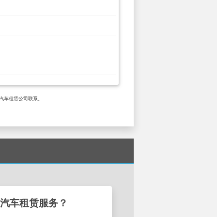
指定的汽车租赁公司联系。
oln的汽车租赁服务？