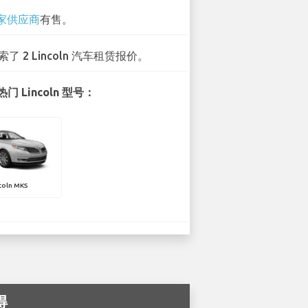
 家供应商
有售。
索了 2 Lincoln 汽车租赁报价。
 Lincoln 型号：
coln MKS
得